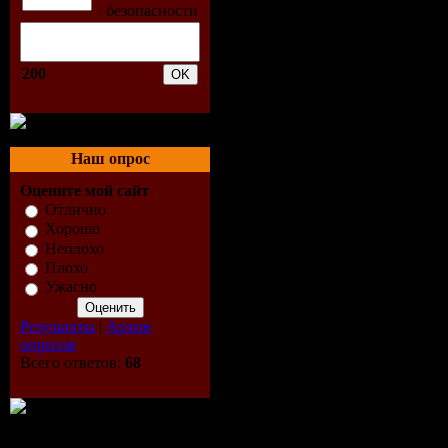
Экранизац
Выпущен
200
Продолжи
Наш опрос
Перевод:
Оцените мой сайт
Отлично
Хорошо
Неплохо
Плохо
Ужасно
Результаты
|
Архив
Файл:
опросов
Всего ответов:
68
Формат:
Качество