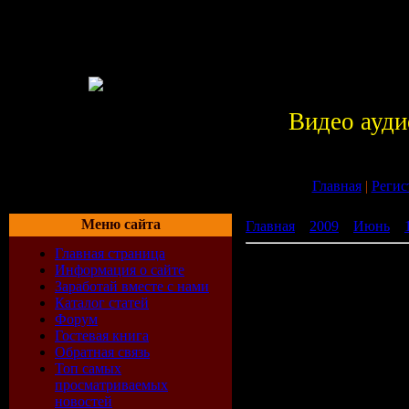
Видео ауди
Главная
|
Регис
Меню сайта
Главная
»
2009
»
Июнь
»
Главная страница
Тайное окно / Secret Wi
Информация о сайте
Заработай вместе с нами
Каталог статей
Форум
Гостевая книга
Информаци
Обратная связь
Топ самых
Название
просматриваемых
новостей