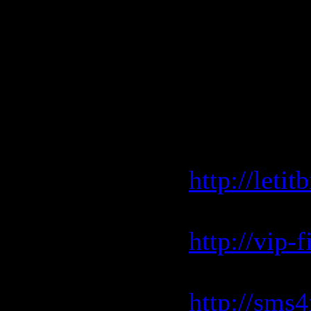
Видео:
XV
Звук:
Dol
Размер:
1
Скачать Та
Скачать c 
http://leti
Скачать c 
http://vip
Скачать c 
http://sms