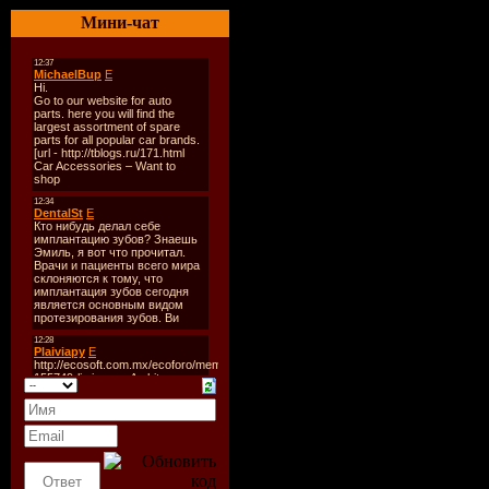
лучшие вре
Мини-чат
свою жену
утомитель
удалиться 
жизни боро
И все было
дом не вор
А когда пи
правоте, п
небольшой