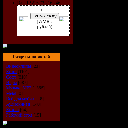
Ваш IP 216.73.216.246
Оригинал
Год выход
(WMR -
рублей)
Жанр:
Три
Режиссер:
В ролях:
Д
Разделы новостей
Turturro, Л
Видеоклипы
[23]
Кино
[1101]
Софт
[810]
Мария Белл
Игры
[687]
Музыка МР3
[1366]
Джиллиан Ф
Metal
[0]
Всё для мобилы
[8]
Аудиокниги
[140]
О фильме
Книги
[64]
Рабочий стол
[15]
писателе 