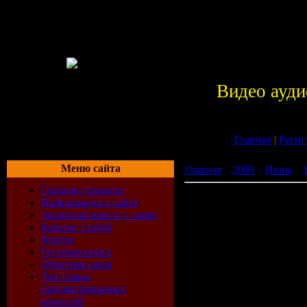
Видео ауди
Главная
|
Регис
Меню сайта
Главная
»
2009
»
Июнь
»
Главная страница
Windows, которых не бы
Информация о сайте
Заработай вместе с нами
Каталог статей
Форум
Гостевая книга
Эти верси
Обратная связь
Топ самых
причинам,
просматриваемых
новостей