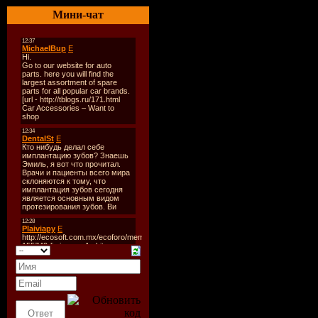
[url=javas
Мини-чат
руки, огон
способный 
соответств
Дополнит
Microsoft 
Данная вер
Изначально
Windows 9
ПК. Позже