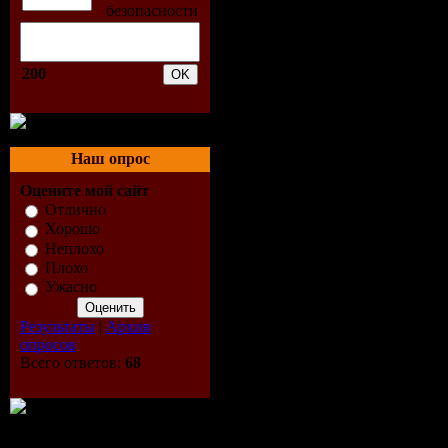
Windows Na
содержавш
200
Данная ОС
вытекающи
Наш опрос
Оцените мой сайт
возможна 
Отлично
Хорошо
Неплохо
Windows N
Плохо
Ужасно
Windows N
Результаты
|
Архив
версия Wi
опросов
Всего ответов:
68
всего это 
уже на тот