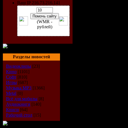
Ваш IP 216.73.216.141
свернута.
являются 
(WMR -
рублей)
использов
развития и
Разделы новостей
Версии:
Видеоклипы
[23]
- 4.0.999 b
Кино
[1101]
Софт
[810]
Игры
[687]
- 5.0.5111 
Музыка МР3
[1366]
Metal
[0]
- M1 Relo
Всё для мобилы
[8]
Аудиокниги
[140]
Книги
[64]
Системны
Рабочий стол
[15]