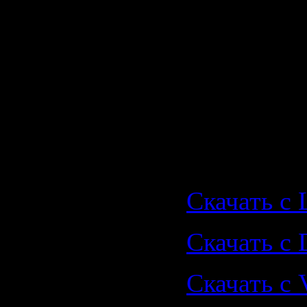
Качество:
Видео:
145
704x288
Аудио:
AC3
(6 ch)
Размер:
1,
Скачать с L
Скачать с 
Скачать с V