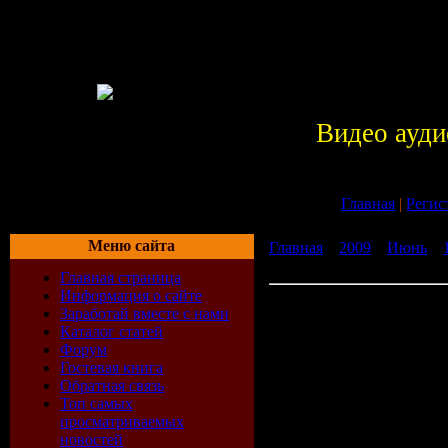
Видео ауди
Главная
|
Регис
Меню сайта
Главная
»
2009
»
Июнь
»
13th (2009г) DVDRip
Главная страница
Информация о сайте
Пятница 13-е / Friday the
Заработай вместе с нами
Каталог статей
Форум
Молодые д
Гостевая книга
Обратная связь
Топ самых
Уитни, Ма
просматриваемых
новостей