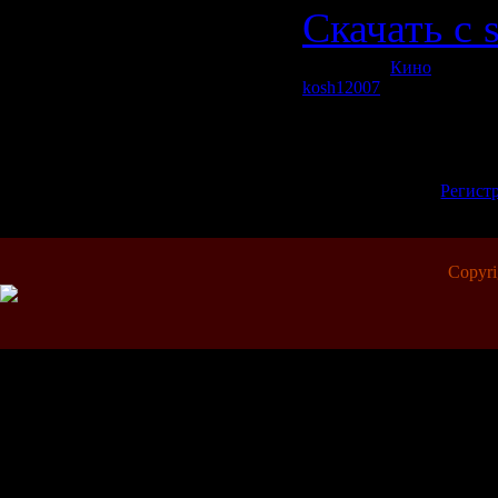
Скачать с 
Категория:
Кино
| Просмо
kosh12007
| Рейтинг: 0.0/0
Всего комментариев:
0
Добавлять комме
зарегистрирова
[
Регист
Copyr