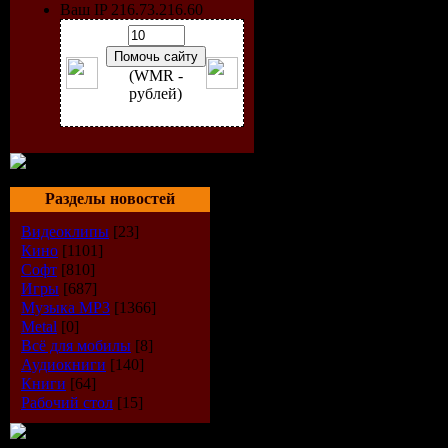
Аманда и 
Ваш IP 216.73.216.60
заблудилис
(WMR -
около заб
рублей)
лагеря «Х
озеро». Ко
Разделы новостей
любопытст
Видеоклипы
[23]
Кино
[1101]
верх, они
Софт
[810]
Игры
[687]
Музыка МР3
[1366]
посетить т
Metal
[0]
Всё для мобилы
[8]
когда-то о
Аудиокниги
[140]
Книги
[64]
убийца-пс
Рабочий стол
[15]