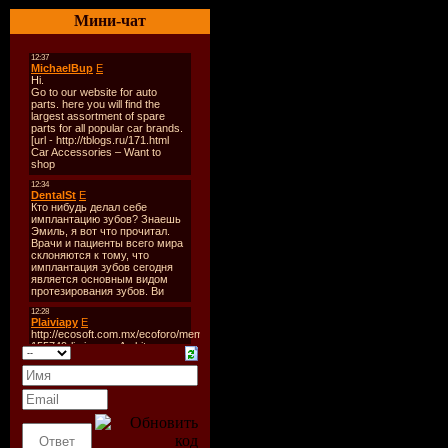
временем 
Мини-чат
приглашае
Джену, Бри
Челси, Ло
Нолана в е
расположе
озера, на 
полный се
и наркотик
их забавны
по-видимо