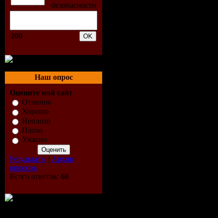
200
Наш опрос
Оцените мой сайт
Отлично
Хорошо
Неплохо
Плохо
Ужасно
Результаты
|
Архив
опросов
Всего ответов:
68