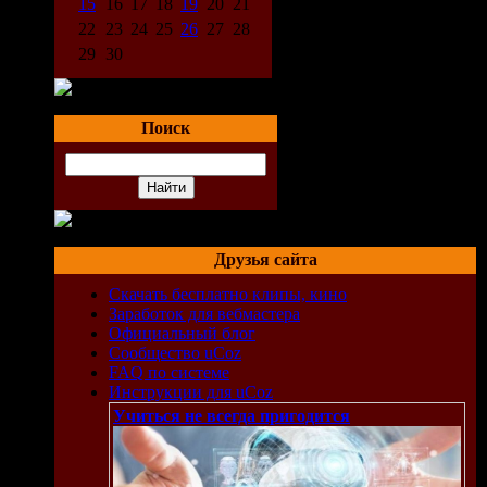
15
16
17
18
19
20
21
нее
22
23
24
25
26
27
28
ычное
29
30
ами)
т
Поиск
 по
ельно
 на
к,
Друзья сайта
Скачать бесплатно клипы, кино
Заработок для вебмастера
Официальный блог
Сообщество uCoz
FAQ по системе
Инструкции для uCoz
Учиться не всегда пригодится