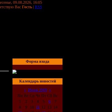
сенье, 09.08.2026, 16:05
етствую Вас
Гость
|
RSS
Форма входа
 без
21:15
Календарь новостей
«
Июнь 2009
»
Пн
Вт
Ср
Чт
Пт
Сб
Вс
1
2
3
4
5
6
7
8
9
10
11
12
13
14