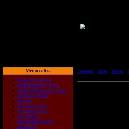
Меню сайта
Главная
»
2009
»
Июнь
»
регистрации
Главная страница
Информация о сайте
Скачать Игры Cortex Com
Заработай вместе с нами
Каталог статей
Форум
Год выпуска: 2009
Гостевая книга
Жанр: Arcade (Platform)
Обратная связь
Платформа: PC
Топ самых
Разработчик: Data Realms
просматриваемых
Издатель: Data Realms
новостей