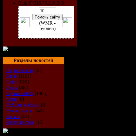
Ваш IP 216.73.216.240
Cortex Command - это одн
сам процесс. Cortex Com
сочетание. В начале, игр
и расставляет вокруг бун
(WMR -
десант. Противник делает
рублей)
бункера противника и уи
Однако самая интересная
таким играм как «Tank Wa
новый уровень. Во-перв
плотность и состоит из м
Разделы новостей
помощью неплохого арсен
улучшена динамика. Деса
Видеоклипы
[23]
своем пути реактивной с
Кино
[1101]
что только каски отлетаю
Софт
[810]
Таблэтка: Не требуется
Игры
[687]
Информация для восстан
Музыка МР3
[1366]
Язык интерфейса: Англи
Metal
[0]
Размер: 41 MB
Всё для мобилы
[8]
Аудиокниги
[140]
Особенности:
Книги
[64]
- Полностью разрушающи
Рабочий стол
[15]
- Постройте свой собств
- Кооператив с четырьмя