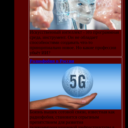
Искусственный интеллект - это программная
среда, инструмент. Он не обладает
способностями создавать что-то
принципиально новое. Но какие профессии
убьёт ИИ?
Радиофобия в России
Боязнь вышек сотовой связи, известная как
радиофобия, становится серьезным
препятствием для развития
телекоммуникационной инфраструктуры в