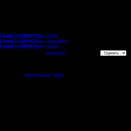
 аналогичный
яти
 build 23 (2009ENG)
с letitbit
 build 23 (2009ENG)
с depositfiles
 build 23 (2009ENG)
с hotfile
тров: 1246 | Добавил:
kosh12007
| Рейтинг: 3.7/3 |
ментарии могут только зарегистрированные пользователи.
[
Регистрация
|
Вход
]