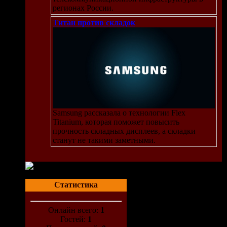
регионах России.
Титан против складок
Samsung рассказала о технологии Flex
Titanium, которая поможет повысить
прочность складных дисплеев, а складки
станут не такими заметными.
Статистика
Онлайн всего:
1
Гостей:
1