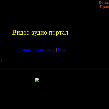
Воскре
Прив
Видео аудио портал
Главная
|
Регистрация
|
Вход
11
» Скачать Игры Cortex Command build 23 (2009ENG) бесплатно
mand build 23 (2009ENG) бесплатно без регистрации