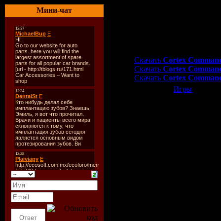
Системные требования:
Мини-чат
Windows 2000/XP/Vista
Процессор P4 1 ГГц или
256 Мб оперативной пам
DirectX 8.0
Скачать
Cortex Command
Скачать
Cortex Command
Скачать
Cortex Command
Категория:
Игры
| Просмо
Всего комментариев:
0
Добавлять ком