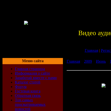
Видео ауди
Главная
|
Регис
Меню сайта
Главная
»
2009
»
Июнь
»
Blasphemy Collection (199
Главная страница
Информация о сайте
Digital Blasphemy Collecti
Заработай вместе с нами
2008)
Каталог статей
Форум
Гостевая книга
Формат:
J
Обратная связь
Топ самых
просматриваемых
Количеств
новостей