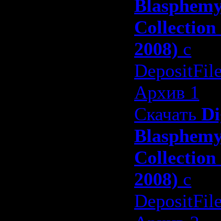
Blasphem
Collection
2008)
с
DepositFil
Архив 1
Скачать
Di
Blasphem
Collection
2008)
с
DepositFil