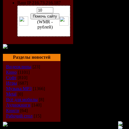
Ваш IP 216.73.216.187
Размеры:
1600х1200
(WMR -
рублей)
1680х1050
1920х1200
2560х1600
Разделы новостей
Видеоклипы
[23]
3200х1200
Кино
[1101]
Софт
[810]
4800х1200
Игры
[687]
Музыка МР3
[1366]
Metal
[0]
7860х1600
Всё для мобилы
[8]
Аудиокниги
[140]
Размер:
7
Книги
[64]
Рабочий стол
[15]