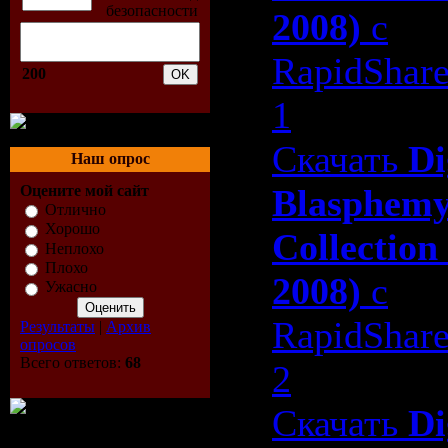
2008)
с
RapidShar
200
1
Скачать
Di
Наш опрос
Оцените мой сайт
Blasphem
Отлично
Хорошо
Collection
Неплохо
Плохо
2008)
с
Ужасно
RapidShar
Результаты
|
Архив
опросов
Всего ответов:
68
2
Скачать
Di