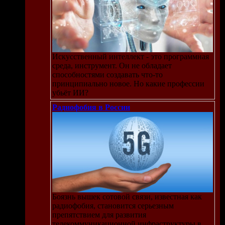
Искусственный интеллект - это программная
среда, инструмент. Он не обладает
способностями создавать что-то
принципиально новое. Но какие профессии
убьёт ИИ?
Радиофобия в России
Боязнь вышек сотовой связи, известная как
радиофобия, становится серьезным
препятствием для развития
телекоммуникационной инфраструктуры в