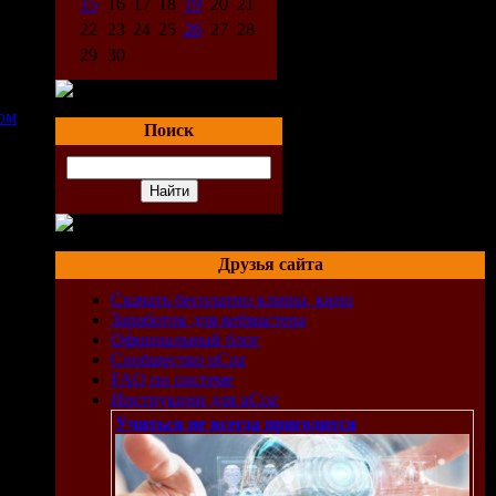
15
16
17
18
19
20
21
22
23
24
25
26
27
28
29
30
лом
Поиск
Друзья сайта
Скачать бесплатно клипы, кино
Заработок для вебмастера
Официальный блог
Сообщество uCoz
FAQ по системе
Инструкции для uCoz
Учиться не всегда пригодится