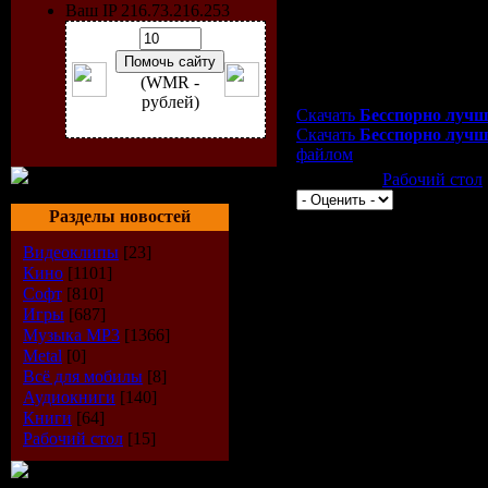
Ваш IP 216.73.216.253
(WMR -
Скачать Бесспорно лучши
рублей)
Скачать
Бесспорно лучши
Скачать
Бесспорно лучши
файлом
Категория:
Рабочий стол
Разделы новостей
Всего комментариев:
0
Видеоклипы
[23]
Добавлять ком
Кино
[1101]
Софт
[810]
Игры
[687]
Музыка МР3
[1366]
Metal
[0]
Всё для мобилы
[8]
Аудиокниги
[140]
Книги
[64]
Рабочий стол
[15]