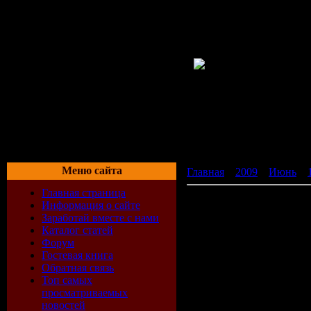
Меню сайта
Главная
»
2009
»
Июнь
»
Главная страница
Бесспорно лучшие обои Gi
Информация о сайте
Заработай вместе с нами
Каталог статей
Тематика :
Обои с деву
Форум
Формат:
JPG
Гостевая книга
Количество:
57
Обратная связь
Разрешение:
(1680x1050 
Топ самых
Размер:
22 мб
просматриваемых
новостей