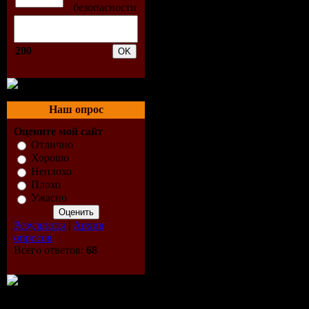
200
Наш опрос
Оцените мой сайт
Отлично
Хорошо
Неплохо
Плохо
Ужасно
Результаты
|
Архив
опросов
Всего ответов:
68