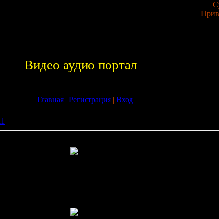
С
Прив
Видео аудио портал
Главная
|
Регистрация
|
Вход
11
» Бесспорно лучшие обои Girl HQ(1680 x 1050, 1920 x 1200)
rl HQ(1680 x 1050, 1920 x 1200)
шками
- 1920x1200)