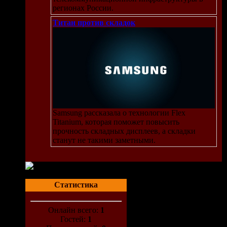
регионах России.
Титан против складок
Samsung рассказала о технологии Flex
Titanium, которая поможет повысить
прочность складных дисплеев, а складки
станут не такими заметными.
Статистика
Онлайн всего:
1
Гостей:
1