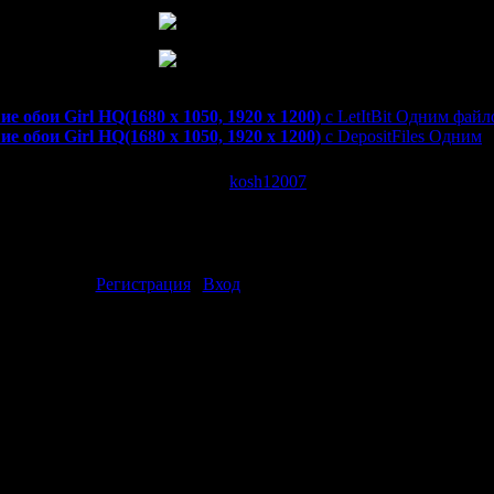
е обои Girl HQ(1680 x 1050, 1920 x 1200)
е обои Girl HQ(1680 x 1050, 1920 x 1200)
с LetItBit Одним фай
е обои Girl HQ(1680 x 1050, 1920 x 1200)
с DepositFiles Одним
| Просмотров: 1843 | Добавил:
kosh12007
| Рейтинг: 0.0/0 |
ментарии могут только зарегистрированные пользователи.
[
Регистрация
|
Вход
]