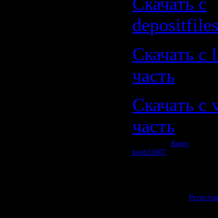
Скачать с
depositfile
Скачать с le
часть
Скачать с 
часть
Категория:
Кино
| Просмо
kosh12007
| Рейтинг: 0.0/0
Всего комментариев:
0
Добавлять коммен
зарегистрирован
[
Регистр