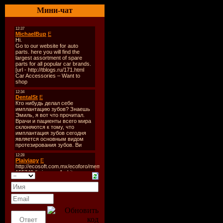
и спортсме
Мини-чат
время как
является з
смутьян. 
то, что дев
долго не м
вырваться 
небольшог
Сара потря
обнаружив