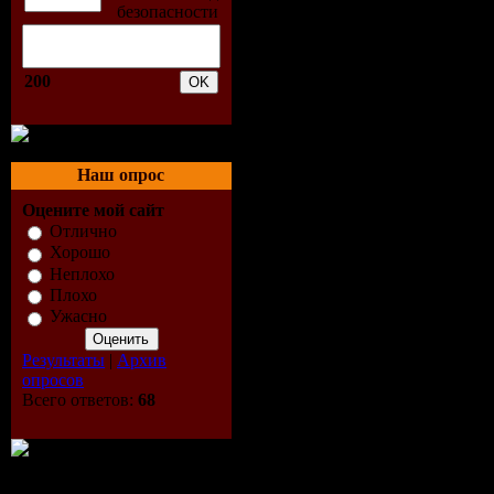
Джилиан и
Интернет 
200
удовлетво
мужчин,с
Наш опрос
единствен
Оцените мой сайт
Отлично
— найти те
Хорошо
Неплохо
покажет ей
Плохо
Ужасно
захватыва
Результаты
|
Архив
опросов
Вскоре пос
Всего ответов:
68
она исчеза