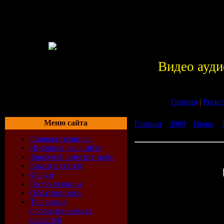
Видео ауди
Главная
|
Регис
Меню сайта
Главная
»
2009
»
Июнь
»
(Натан Хоуп) [2009 г., т
Главная страница
Информация о сайте
Где-то там / Elsewhere (На
Заработай вместе с нами
триллер, криминал, DVD
Каталог статей
Форум
Гостевая книга
Сара и Дж
Обратная связь
Топ самых
просматриваемых
лучшими д
новостей