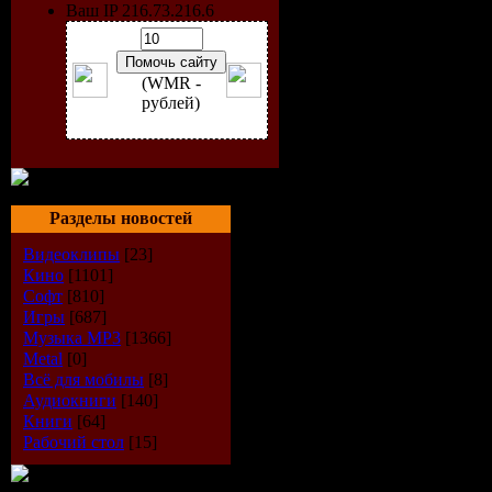
Ваш IP 216.73.216.6
протяжени
длительно
(WMR -
рублей)
что даже н
вспомнить,
дружба нач
Разделы новостей
Видеоклипы
[23]
Жизнь дву
Кино
[1101]
Софт
[810]
небольшом
Игры
[687]
Музыка МР3
[1366]
Metal
[0]
Индиане, 
Всё для мобилы
[8]
Аудиокниги
[140]
разная: Са
Книги
[64]
Рабочий стол
[15]
талантлив