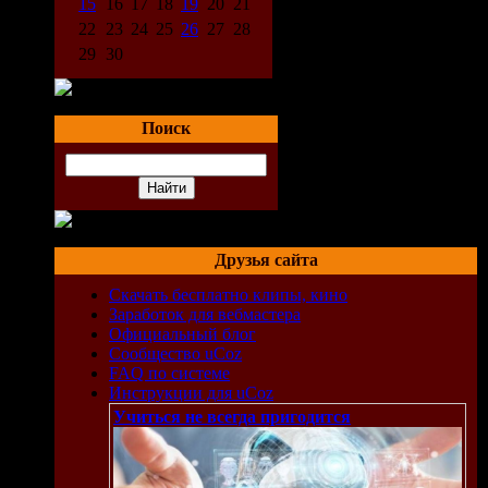
15
16
17
18
19
20
21
22
23
24
25
26
27
28
29
30
ps.
Поиск
Друзья сайта
Скачать бесплатно клипы, кино
Заработок для вебмастера
Официальный блог
Сообщество uCoz
FAQ по системе
Инструкции для uCoz
Учиться не всегда пригодится