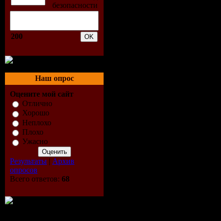
200
Наш опрос
Оцените мой сайт
Отлично
Хорошо
Неплохо
Плохо
Ужасно
Результаты
|
Архив
опросов
Всего ответов:
68