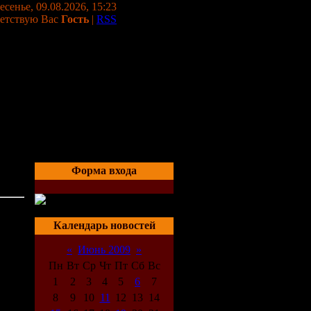
сенье, 09.08.2026, 15:23
етствую Вас
Гость
|
RSS
Форма входа
21:34
Календарь новостей
our
«
Июнь 2009
»
 now,
Пн
Вт
Ср
Чт
Пт
Сб
Вс
1
2
3
4
5
6
7
8
9
10
11
12
13
14