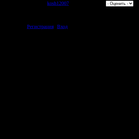
тров: 1089 | Добавил:
kosh12007
| Рейтинг: 0.0/0 |
ментарии могут только зарегистрированные пользователи.
[
Регистрация
|
Вход
]