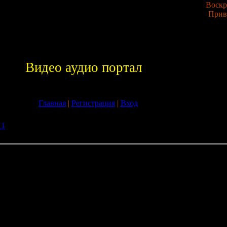
Воскре
Прив
Видео аудио портал
Главная
|
Регистрация
|
Вход
11
» Скачать Программа Stereogram Magician v3.22 бесплатно без
gram Magician v3.22 бесплатно без регистрации
erful yet easy-to-use tool for creating stereogram pictures.
tereogram (or named \'Magic Eye\') pictures which, if you can focus y
eal 3-D pictures. It is a funny thing to see those magic eye pictures. And
eogram pictures by stereogram magician in a few minutes.