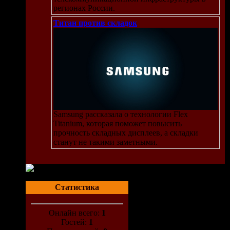
регионах России.
Титан против складок
Samsung рассказала о технологии Flex
Titanium, которая поможет повысить
прочность складных дисплеев, а складки
станут не такими заметными.
Статистика
Онлайн всего:
1
Гостей:
1