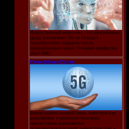
Искусственный интеллект - это программная
среда, инструмент. Он не обладает
способностями создавать что-то
принципиально новое. Но какие профессии
убьёт ИИ?
Радиофобия в России
Боязнь вышек сотовой связи, известная как
радиофобия, становится серьезным
препятствием для развития
телекоммуникационной инфраструктуры в