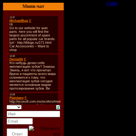
Категория:
Софт
| Просмо
Мини-чат
Всего комментариев:
0
Добавлять ком