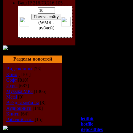
Professional quality. (Well 
Ваш IP 216.73.216.105
Ability to generate Random
Customizable 3D depth facto
Enables convert 3D models i
(WMR -
Divergence/Convergence re
рублей)
The last version is V3.22
Topics
What is Magic eye (Stereo
A stereogram is a picture, w
What\'s New:
Add print setting.
Разделы новостей
Remove size limition of patt
Add Stereogram type option
Видеоклипы
[23]
Add Point size option for 
Кино
[1101]
Update 3D model converter 
Софт
[810]
Add 3D model converter to
Игры
[687]
ОС:
Windows 98, Me, 2000
Музыка МР3
[1366]
Язык:
EN
Metal
[0]
Лекарство:
в архиве
Всё для мобилы
[8]
Размер:
2,66 Мб
Аудиокниги
[140]
скачать:
Книги
[64]
letitbit
Рабочий стол
[15]
hotfile
depositfiles