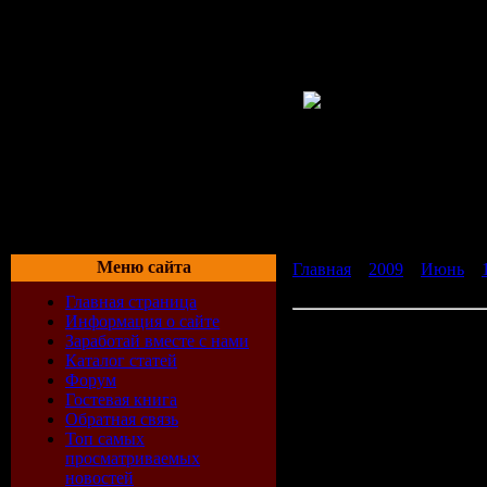
Меню сайта
Главная
»
2009
»
Июнь
»
регистрации
Главная страница
Информация о сайте
Скачать Программа Stereo
Заработай вместе с нами
Stereogram magician is a pow
Каталог статей
You have surely seen some s
Форум
eyes correctly, turn into a r
Гостевая книга
You can make yourself ster
Обратная связь
Features
Топ самых
Easy for everyone to use
просматриваемых
Patterns download online
новостей