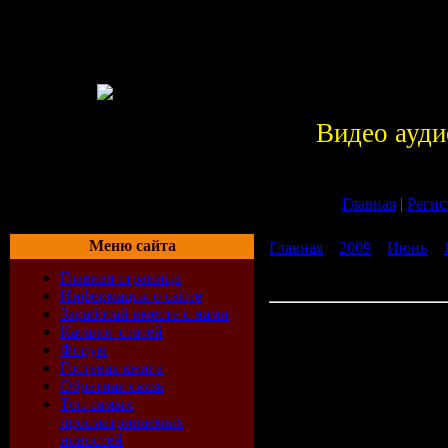
Видео ауди
Главная
|
Регис
Меню сайта
Главная
»
2009
»
Июнь
»
Справочник лекарственны
Главная страница
Pro Rus бесплатно без ре
Информация о сайте
Заработай вместе с нами
Скачать Разное Справоч
Каталог статей
средств v2009.0.0.0 Pro R
Форум
регистрации
Гостевая книга
Возможности
Обратная связь
Топ самых
«Справочник
просматриваемых
новостей