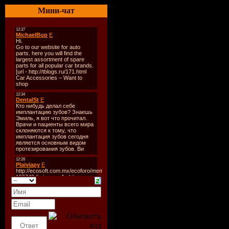
В базе данны
Мини-чат
справочника 
информация п
430 заболева
В «Справочни
лекарственных
включен список
входящих в пе
льготных лека
перечень утве
МИНИСТЕРС
ЗДРАВООХРА
СОЦИАЛЬНО
РАЗВИТИЯ Р