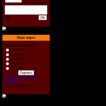
ФЕДЕРАЦИИ. 
приказу от 18 
200
г. N 665 (в ред
2008 N 451н);
В базе данных
Наш опрос
содержится ин
Оцените мой сайт
Отлично
аптекам и пол
Хорошо
Неплохо
Москвы, Моск
Плохо
области и Санк
Ужасно
Результаты
|
Архив
В «Справочник
опросов
лекарственных 
Всего ответов:
68
система по пои
аптеках через 