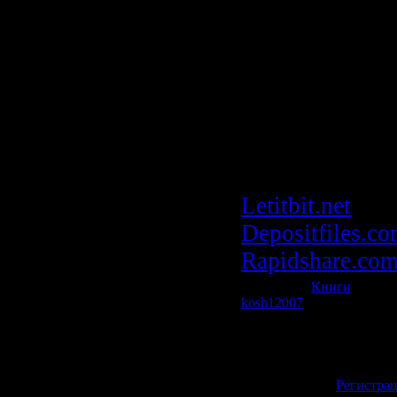
Home:
http://www.keep
Размер:
6.87 
Скачать | Do
Справочник л
средств v2009.
Letitbit.net
Depositfiles.c
Rapidshare.co
Категория:
Книги
| Просм
kosh12007
| Рейтинг: 0.0/0
Всего комментариев:
0
Добавлять коммент
зарегистрированн
[
Регистра