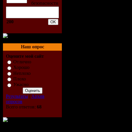
200
Наш опрос
Оцените мой сайт
Отлично
Хорошо
Неплохо
Плохо
Ужасно
Результаты
|
Архив
опросов
Всего ответов:
68