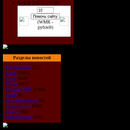
Ваш IP 216.73.217.65
благодаря
быстро
об
(WMR -
рублей)
сравнению 
работает г
Разделы новостей
10
будет р
Видеоклипы
[23]
скоростью
Кино
[1101]
Софт
[810]
Игры
[687]
Более того
Музыка МР3
[1366]
Metal
[0]
английский
Всё для мобилы
[8]
Аудиокниги
[140]
Книги
[64]
Год выпус
Рабочий стол
[15]