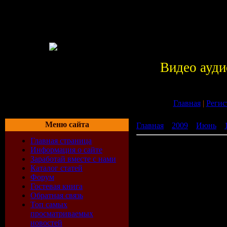
Видео ауди
Главная
|
Регис
Меню сайта
Главная
»
2009
»
Июнь
»
Главная страница
Opera 10 rus+40 тем (2009
Информация о сайте
Заработай вместе с нами
Каталог статей
Opera
- по
Форум
Гостевая книга
Обратная связь
разработч
Топ самых
просматриваемых
собственно
новостей