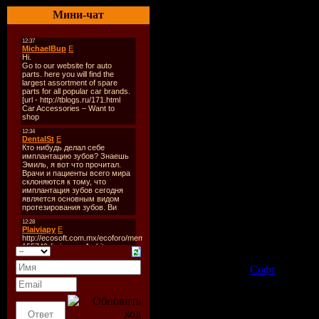
Разработч
Мини-чат
Платформ
Язык:
Анг
Размер:
18
Скачать|
Зеркало1|
Зеркало2|
Категория:
Софт
| Просмо
Всего комментариев:
0
Добавлять ком