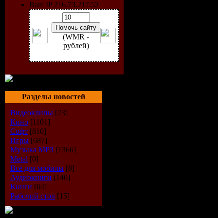
собрано р
Ваш IP 216.73.217.52
100 приемо
(WMR -
полезных, 
рублей)
забавных, 
помощью
Разделы новостей
которых в
Видеоклипы
[23]
Кино
[1101]
сможете с
Софт
[810]
Игры
[687]
Музыка МР3
[1366]
многие ча
Metal
[0]
Всё для мобилы
[8]
быстро и
Аудиокниги
[140]
Книги
[64]
эффективн
Рабочий стол
[15]