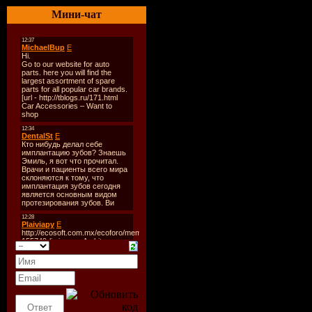
выполняя 
Мини-чат
для вас за
Хотите ли
увеличить
скорость 
вашего
компьютер
настроить
пользоват
интерфейс
обычную 