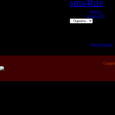
sms4file
Категория:
Книги
| Просм
Добавил:
kosh12007
| Рейт
Всего комментариев:
0
Добавлять комментари
зарегистрированные 
[
Регистрация
Copyr