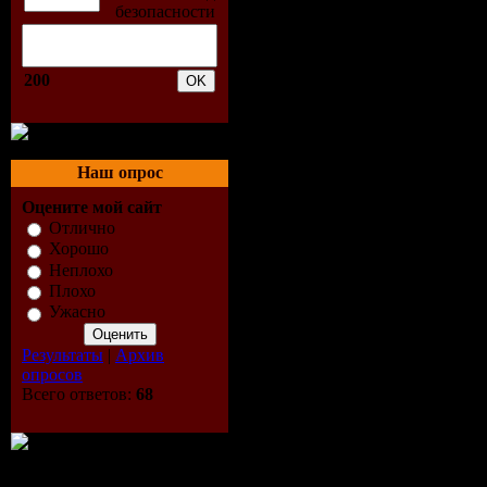
беспровод
сеть, почт
200
программы
Наш опрос
отредакти
Оцените мой сайт
реестр, чт
Отлично
Хорошо
Неплохо
еще более
Плохо
Ужасно
настроить
Результаты
|
Архив
систему, - 
опросов
Всего ответов:
68
вы найдет
рекоменда