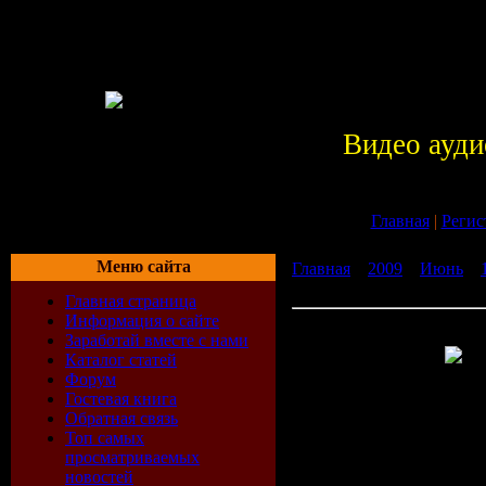
Видео ауди
Главная
|
Регис
Меню сайта
Главная
»
2009
»
Июнь
»
Трюки
Главная страница
Информация о сайте
Windows XP. Трюки
Заработай вместе с нами
Каталог статей
Форум
Windows 
Гостевая книга
Обратная связь
Топ самых
Трюки
- В
просматриваемых
новостей