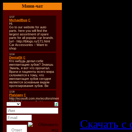
spring_br
Мини-чат
011.Porn_k
012.Swanky
013.Incog
014.Ibiza_
015.Drayc
016.Alessi
Скачать \
Скачать с 