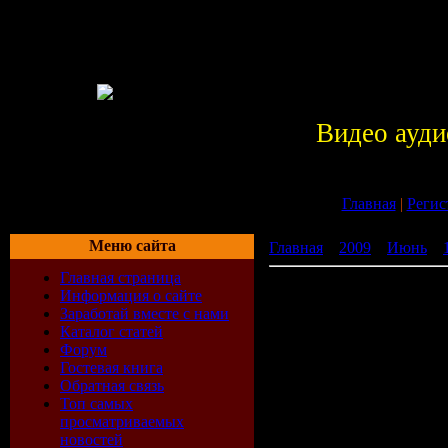
Видео ауди
Главная
|
Регис
Меню сайта
Главная
»
2009
»
Июнь
»
Главная страница
Скачать Музыка mp3 Dj Sk
Информация о сайте
TrackList
Заработай вместе с нами
Каталог статей
Форум
Гостевая книга
001.Fedde_
Обратная связь
Топ самых
002.In-gri
просматриваемых
новостей