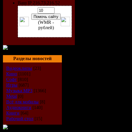
Ваш IP 216.73.216.52
003.Giorgi
004.Vandal
(WMR -
рублей)
004.Inna 
006.Dabruc
Mix)
Разделы новостей
Видеоклипы
[23]
007.Magik(
Кино
[1101]
Софт
[810]
008.Syke \
Игры
[687]
Музыка МР3
[1366]
Metal
[0]
Gubellini 
Всё для мобилы
[8]
Аудиокниги
[140]
009.Chris 
Книги
[64]
Рабочий стол
[15]
010.Valle