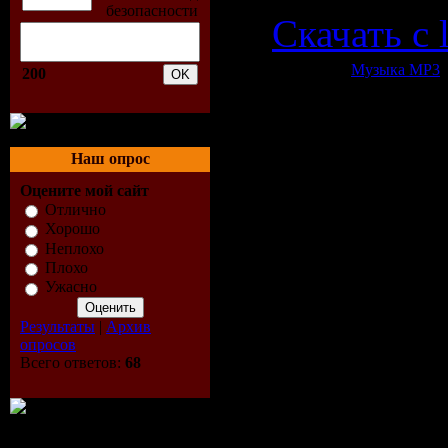
Скачать с l
Категория:
Музыка МР3
|
200
Всего комментариев:
0
Наш опрос
Оцените мой сайт
Отлично
Хорошо
Неплохо
Плохо
Ужасно
Результаты
|
Архив
опросов
Всего ответов:
68