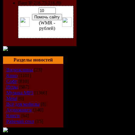
2007 представ
Ваш IP 216.73.216.89
изложение осн
с новыми верс
(WMR -
самых популя
рублей)
программ, кот
входят в данны
Курс будет пол
Разделы новостей
начинающим, т
Видеоклипы
[23]
более опытны
Кино
[1101]
Софт
[810]
пользователям,
Игры
[687]
желающим
Музыка МР3
[1366]
Metal
[0]
познакомиться
Всё для мобилы
[8]
Аудиокниги
[140]
интерфейсом M
Книги
[64]
Office 2007.
Рабочий стол
[15]