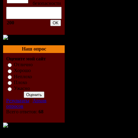
графики и диа
помощью табл
200
Microsoft Offic
2007;
- отправлять и
Наш опрос
электронную п
Оцените мой сайт
планировать св
Отлично
Хорошо
отслеживать с
Неплохо
помощью напо
Плохо
Ужасно
уведомлений M
Office Outlook
Результаты
|
Архив
опросов
- заносить запи
Всего ответов:
68
данных, связы
между собой т