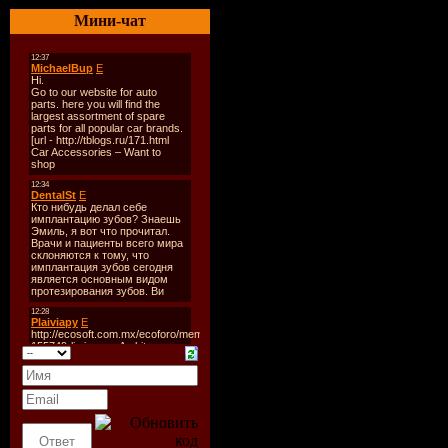
Вы научитесь:
Мини-чат
- cоздавать и
редактировать
документы, оф
их иллюстраци
таблицами, пр
предпечатную
подготовку до
с помощью Mic
Office Word 20
- вносить и
обрабатывать 
выполнять выч
помощью функ
формул, строи