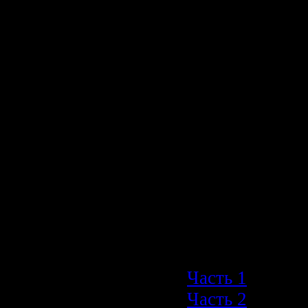
темы с предпе
просмотром.
Минимальные
системные тре
Операционная 
Windows 2000
Процессор: Pen
Оперативная п
Mb
Видео: 8 Mb, 
Звук
letitbit
Часть 1
Часть 2