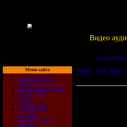
Видео ауди
Главная
|
Регис
Меню сайта
Главная
»
2009
»
Июнь
»
Office 2007. Интерактивн
Главная страница
бесплатно без регистраци
Информация о сайте
Заработай вместе с нами
Microsoft Office 2007.
Каталог статей
Интерактивный курс. бес
Форум
регистрации
Гостевая книга
Интерактивный
Обратная связь
Топ самых
пакету Microsof
просматриваемых
новостей