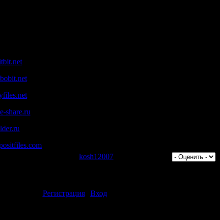
Т.В.Полеева
bit.net
obit.net
iles.net
-share.ru
der.ru
ositfiles.com
отров: 1377 | Добавил:
kosh12007
| Рейтинг: 0.0/0 |
ментарии могут только зарегистрированные пользователи.
[
Регистрация
|
Вход
]