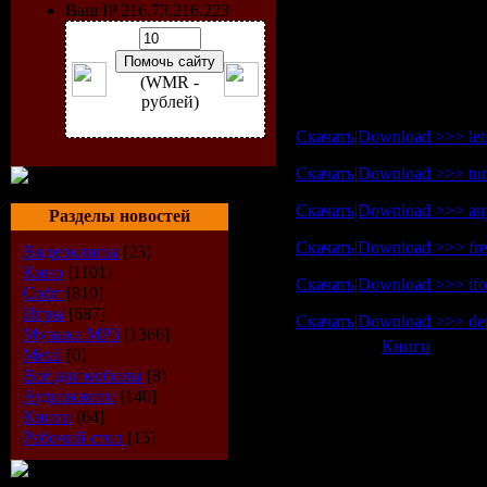
Ваш IP 216.73.216.223
Автор:
А.Ю.Лимаренко, 
Издательство:
ЭКСМО
Страниц:
322
Формат:
djvu
(WMR -
Размер:
6,6 Мб
рублей)
Скачать|Download >>> letit
Скачать|Download >>> turb
Скачать|Download >>> anyf
Разделы новостей
Скачать|Download >>> free
Видеоклипы
[23]
Кино
[1101]
Скачать|Download >>> ifol
Софт
[810]
Игры
[687]
Скачать|Download >>> dep
Музыка МР3
[1366]
Категория:
Книги
| Просм
Metal
[0]
Всего комментариев:
0
Всё для мобилы
[8]
Аудиокниги
[140]
Добавлять ком
Книги
[64]
Рабочий стол
[15]