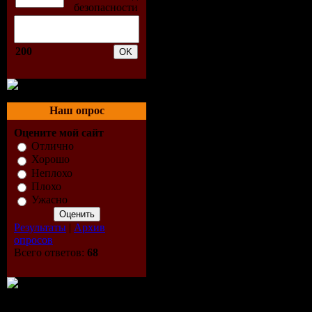
200
Наш опрос
Оцените мой сайт
Отлично
Хорошо
Неплохо
Плохо
Ужасно
Результаты
|
Архив
опросов
Всего ответов:
68