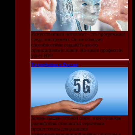
Искусственный интеллект - это программная
среда, инструмент. Он не обладает
способностями создавать что-то
принципиально новое. Но какие профессии
убьёт ИИ?
Радиофобия в России
Боязнь вышек сотовой связи, известная как
радиофобия, становится серьезным
препятствием для развития
телекоммуникационной инфраструктуры в