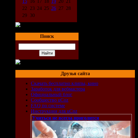
15
16
17
18
19
20
21
22
23
24
25
26
27
28
29
30
Поиск
Друзья сайта
Скачать бесплатно клипы, кино
Заработок для вебмастера
Официальный блог
Сообщество uCoz
FAQ по системе
Инструкции для uCoz
Учиться не всегда пригодится