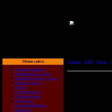
Меню сайта
Главная
»
2009
»
Июнь
»
распространенных видов 
Главная страница
Информация о сайте
Скачать Журнал Атлас к
Заработай вместе с нами
бесплатно без регистрац
Каталог статей
Форум
Гостевая книга
Атлас комнатных расте
Обратная связь
около 300 самых распрос
Топ самых
описания и советы по ух
просматриваемых
сможете узнать свой цвет
новостей