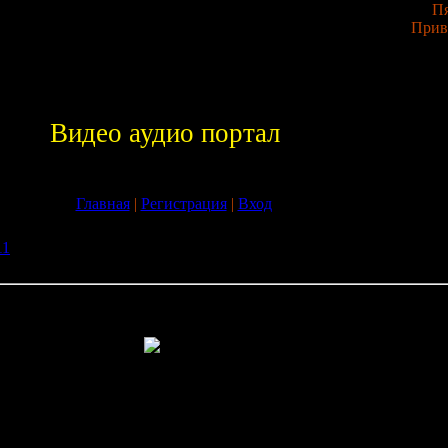
Пя
Прив
Видео аудио портал
Главная
|
Регистрация
|
Вход
11
» Скачать Журнал Атлас комнатных растений. 300 самых
бесплатно без регистрации
омнатных растений. 300 самых распространенных видов
ии
ний. 300 самых распространенных видов
-В справочнике опис
траненных комнатных и балконных растений. Краткие и емкие
оду дополнены цветными фотографиями, по которым вы без труд
ок.