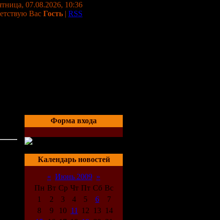
тница, 07.08.2026, 10:36
етствую Вас
Гость
|
RSS
Форма входа
21:56
Календарь новостей
«
Июнь 2009
»
ано
Пн
Вт
Ср
Чт
Пт
Сб
Вс
1
2
3
4
5
6
7
а
8
9
10
11
12
13
14