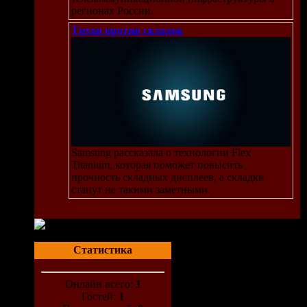
регионах России.
Титан против складок
Samsung рассказала о технологии Flex
Titanium, которая поможет повысить
прочность складных дисплеев, а складки
станут не такими заметными.
Статистика
Онлайн всего:
1
Гостей:
1