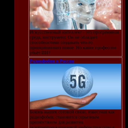
Искусственный интеллект - это программная
среда, инструмент. Он не обладает
способностями создавать что-то
принципиально новое. Но какие профессии
убьёт ИИ?
Радиофобия в России
Боязнь вышек сотовой связи, известная как
радиофобия, становится серьезным
препятствием для развития
телекоммуникационной инфраструктуры в