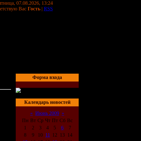
тница, 07.08.2026, 13:24
етствую Вас
Гость
|
RSS
Форма входа
21:57
Календарь новостей
«
Июнь 2009
»
ая
х
Пн
Вт
Ср
Чт
Пт
Сб
Вс
ике,
1
2
3
4
5
6
7
8
9
10
11
12
13
14