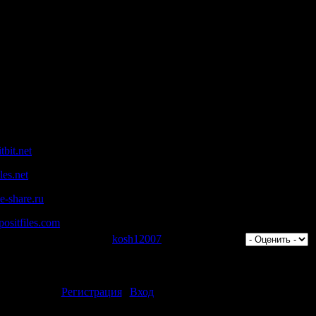
рс
Симачев, Рис Уизерспун, Олеся Железняк
 поз для подготовки к полету
вое
и крадут идею, подставляют или подсиживают
4 (апрель 2009 / Россия)
1
osmo.ru
bit.net
es.net
-share.ru
ositfiles.com
отров: 1113 | Добавил:
kosh12007
| Рейтинг: 0.0/0 |
ментарии могут только зарегистрированные пользователи.
[
Регистрация
|
Вход
]