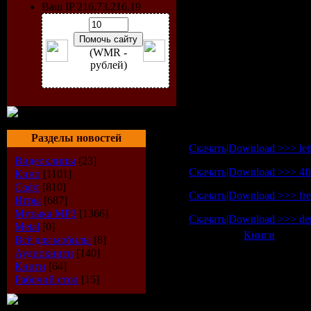
На обложке:
Бритни Спи
Ваш IP 216.73.216.19
Звезды в номере:
Денис 
Секс:
секс в космосе +12
Спецсекция:
Каждому с
Карьера:
Что делать есл
(WMR -
рублей)
Название:
Cosmopolitan №
Количество страниц:
28
Размер:
172 МВ
Качество:
норм
Офиц. сайт:
http://www.c
Разделы новостей
Скачать|Download >>> letit
Видеоклипы
[23]
Скачать|Download >>> 4fil
Кино
[1101]
Софт
[810]
Скачать|Download >>> free
Игры
[687]
Музыка МР3
[1366]
Скачать|Download >>> dep
Metal
[0]
Категория:
Книги
| Просм
Всё для мобилы
[8]
Всего комментариев:
0
Аудиокниги
[140]
Книги
[64]
Добавлять ком
Рабочий стол
[15]