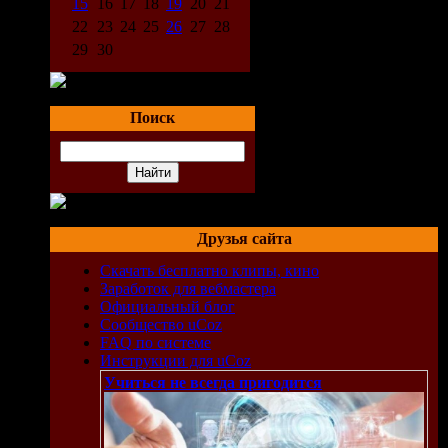
15
16
17
18
19
20
21
22
23
24
25
26
27
28
29
30
Поиск
Друзья сайта
Скачать бесплатно клипы, кино
Заработок для вебмастера
Официальный блог
Сообщество uCoz
FAQ по системе
Инструкции для uCoz
Учиться не всегда пригодится