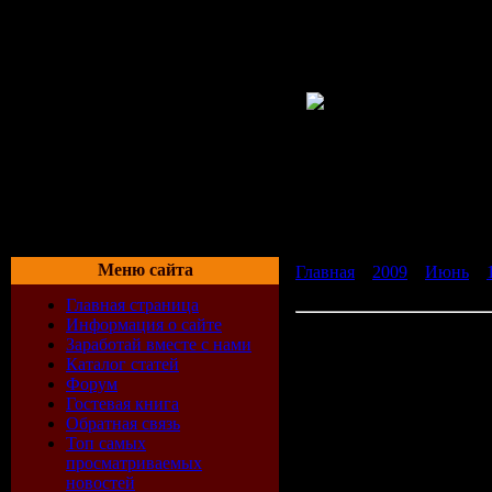
Меню сайта
Главная
»
2009
»
Июнь
»
бесплатно без регистраци
Главная страница
Информация о сайте
Скачать Журнал Cosmopoli
Заработай вместе с нами
Каталог статей
Форум
Cosmopolitan
– женский 
Гостевая книга
бы ни разу не читала ил
Обратная связь
читательниц журнал стал
Топ самых
отношениях, сексе и мно
просматриваемых
новостей