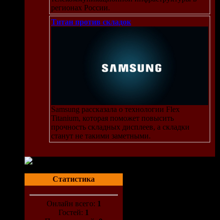
регионах России.
Титан против складок
Samsung рассказала о технологии Flex
Titanium, которая поможет повысить
прочность складных дисплеев, а складки
станут не такими заметными.
Статистика
Онлайн всего:
1
Гостей:
1