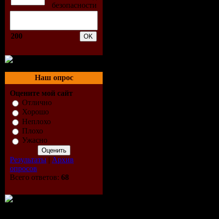
200
Наш опрос
Оцените мой сайт
Отлично
Хорошо
Неплохо
Плохо
Ужасно
Результаты
|
Архив
опросов
Всего ответов:
68