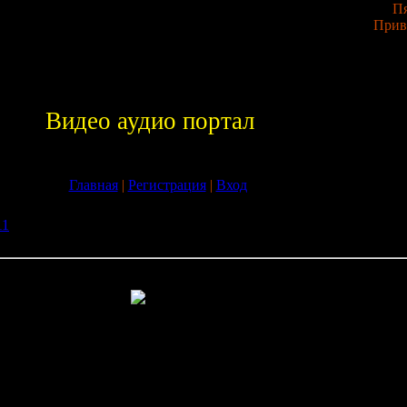
Пя
Прив
Видео аудио портал
Главная
|
Регистрация
|
Вход
11
» Скачать Журнал Cosmopolitan №4 (апрель 2009 / Россия)
и
tan №4 (апрель 2009 / Россия) бесплатно без регистрации
глянцевый журна. Сегодня невозможно встретить девушку, котор
и хотя бы не держала в руках номер Cosmo. Для своих постоянны
 настоящей подругой, с которой можно поболтать о моде, космет
гом другом.