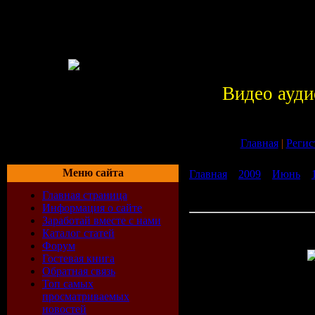
Видео ауди
Главная
|
Регис
Меню сайта
Главная
»
2009
»
Июнь
»
Бегство Земли [Классика 
Главная страница
(Аудиокнига)
Информация о сайте
Заработай вместе с нами
Карсак Франциск - Бегст
Каталог статей
[Классика фантастики] (
Форум
Гостевая книга
Обратная связь
Тип:
ауди
Топ самых
просматриваемых
новостей