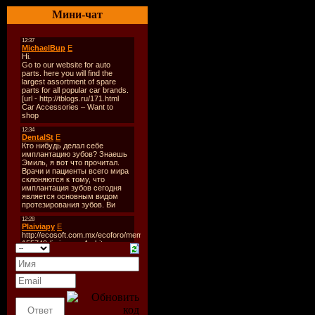
переживш
Мини-чат
ледниковы
и тысячел
оккупацию
далеком б
оказываетс
лицом нов
катастро
Солнце до
превратить