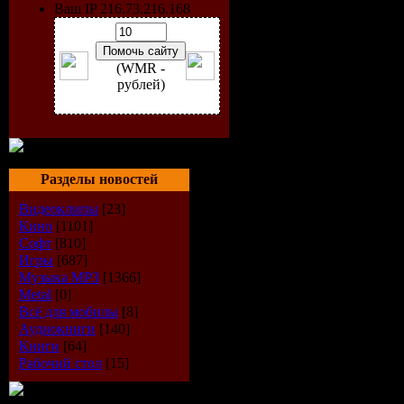
Жанр:
Фан
Ваш IP 216.73.216.168
Год выпус
(WMR -
Прдолжит
рублей)
7 часов 30
Исполнит
Разделы новостей
Ю.Заборов
Видеоклипы
[23]
Кино
[1101]
Формат/к
Софт
[810]
Игры
[687]
аудио:
MP3
Музыка МР3
[1366]
Metal
[0]
Всё для мобилы
[8]
Описание
Аудиокниги
[140]
Книги
[64]
Рабочий стол
[15]
Человечес