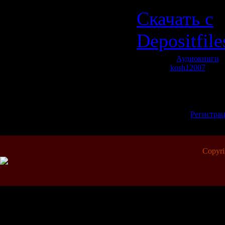
Скачать с
Depositfil
Категория:
Аудиокниги
|
Добавил:
kosh12007
| Рей
Всего комментариев:
0
Добавлять коммент
зарегистрированн
[
Регистра
Copyr