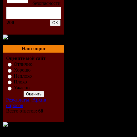
сверхнову
Акеран, В
200
Координат
Великих С
Наш опрос
возглавляе
Оцените мой сайт
Отлично
величайш
Хорошо
Неплохо
Плохо
одиссею з
Ужасно
спасению,
Результаты
|
Архив
опросов
мирам.
Всего ответов:
68
Войны, во