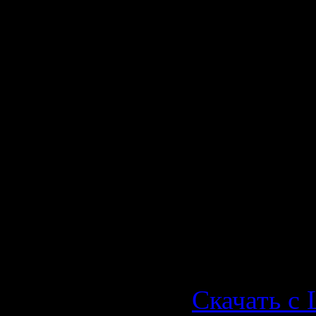
тяжелая ра
неожидан
встречи и
предстоят
их долгом
путешеств
звезде, ко
должна ста
новым дом
Скачать с L