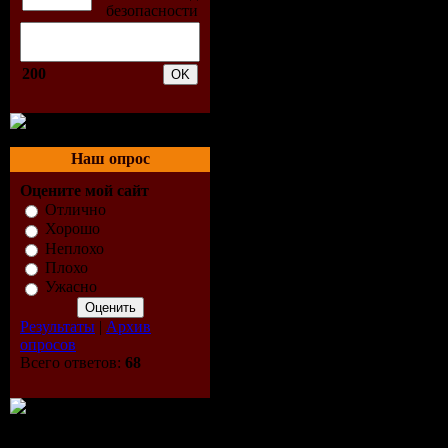
200
Наш опрос
Оцените мой сайт
Отлично
Хорошо
Неплохо
Плохо
Ужасно
Результаты
|
Архив
опросов
Всего ответов:
68