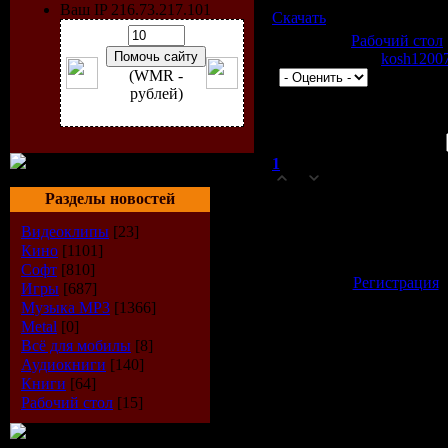
Ваш IP 216.73.217.101
Скачать
Категория:
Рабочий стол
1143 | Добавил:
kosh1200
(WMR -
|
рублей)
Всего комментариев:
1
Порядок выво
1
ильдар
(28.10.2009 16:50)
0
нормально так то!!!!!!!!!
Разделы новостей
Видеоклипы
[23]
Добавлять комментари
Кино
[1101]
зарегистрированные 
Софт
[810]
[
Регистрация
Игры
[687]
Музыка МР3
[1366]
Metal
[0]
Всё для мобилы
[8]
Аудиокниги
[140]
Книги
[64]
Рабочий стол
[15]