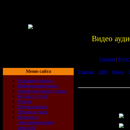
Видео ауди
Главная
|
Регис
Меню сайта
Главная
»
2009
»
Июнь
»
Разное, Обои рабочего ст
Главная страница
Windows 7 бесплатно без
Информация о сайте
Заработай вместе с нами
Скачать Разное, Обои ра
Каталог статей
стола Темы на Windows 7
Форум
без регистрации
Гостевая книга
Скриншоты:
Обратная связь
Топ самых
просматриваемых
новостей