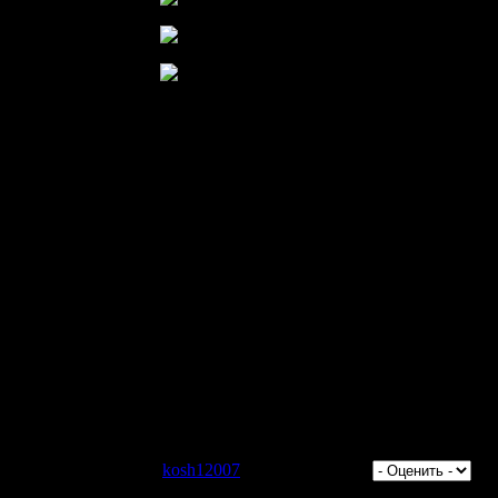
тров: 541 | Добавил:
kosh12007
| Рейтинг: 0.0/0 |