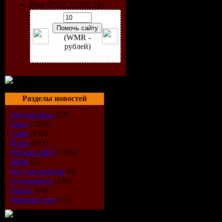
Издатель:
Vivendi Univer
Ваш IP 216.73.216.143
Язык:
Русский/Английс
Таблетка:
не требуется
Платформа:
PC
Размер:
1.31 Gb
(WMR -
рублей)
Описание:
Грандиозный командный 
Воинствующая принцесса
угрожает существованию
своего государства, Джу
клубок враждебных интр
Разделы новостей
масштабных батальных сц
Видеоклипы
[23]
доступных для игры пер
Кино
[1101]
за спиной, и передвижен
Софт
[810]
штурмовой корабль. Внуш
установки до захватных 
Игры
[687]
Музыка МР3
[1366]
Системные требования:
Metal
[0]
Система: Windows
Всё для мобилы
[8]
Процессор: Pentium III 1 
Аудиокниги
[140]
Память: 256 Мб
Книги
[64]
Видео-карта: 32 Мб
Рабочий стол
[15]
Жесткий диск: 5 Гб