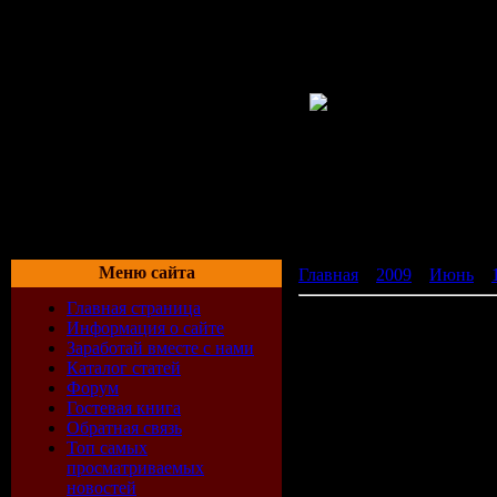
Меню сайта
Главная
»
2009
»
Июнь
»
Главная страница
Tribes: Vengeance / Пле
Информация о сайте
Заработай вместе с нами
Каталог статей
Состав диска:
Tribes: Ven
Форум
Гостевая книга
Название:
Tribes: Vengea
Обратная связь
Жанр:
Action (Shooter) / 3
Топ самых
Год выпуска:
2004
просматриваемых
Разработчик:
Irrational 
новостей