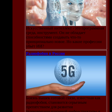
Искусственный интеллект - это программная
среда, инструмент. Он не обладает
способностями создавать что-то
принципиально новое. Но какие профессии
убьёт ИИ?
Радиофобия в России
Боязнь вышек сотовой связи, известная как
радиофобия, становится серьезным
препятствием для развития
телекоммуникационной инфраструктуры в