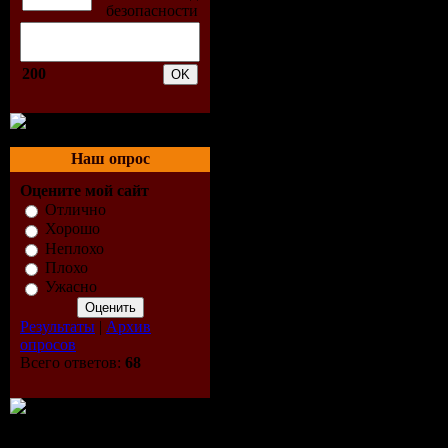
Добавлять ком
200
Наш опрос
Оцените мой сайт
Отлично
Хорошо
Неплохо
Плохо
Ужасно
Результаты
|
Архив
опросов
Всего ответов:
68