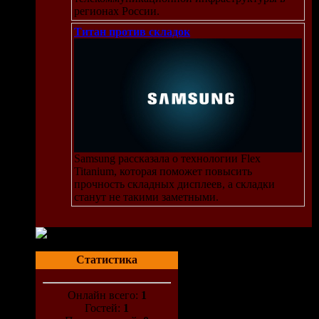
регионах России.
Титан против складок
Samsung рассказала о технологии Flex
Titanium, которая поможет повысить
прочность складных дисплеев, а складки
станут не такими заметными.
Статистика
Онлайн всего:
1
Гостей:
1