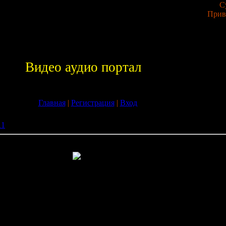
С
Прив
Видео аудио портал
Главная
|
Регистрация
|
Вход
11
» Tribes: Vengeance / Племена: Месть (2004/PC/RUS/ENG)
мена: Месть (2004/PC/RUS/ENG)
geance
nce
D / 1st Person
Games