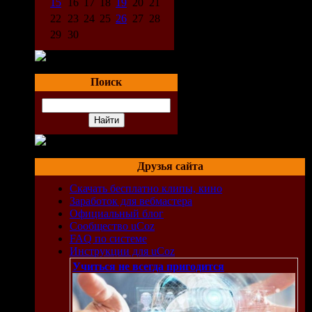
15
16
17
18
19
20
21
22
23
24
25
26
27
28
29
30
Поиск
ии.
ь
вом
ого
Друзья сайта
Скачать бесплатно клипы, кино
Заработок для вебмастера
Официальный блог
Сообщество uCoz
FAQ по системе
Инструкции для uCoz
Учиться не всегда пригодится