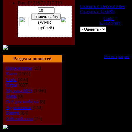
Ваш IP 216.73.217.110
Скачать с Deposit Files
Скачать с LetitBit
Категория:
Софт
| Просмо
(WMR -
Добавил:
kosh12007
| Рейт
рублей)
Всего комментариев:
0
Добавлять комментари
зарегистрированные 
[
Регистрация
Разделы новостей
Видеоклипы
[23]
Кино
[1101]
Софт
[810]
Игры
[687]
Музыка МР3
[1366]
Metal
[0]
Всё для мобилы
[8]
Аудиокниги
[140]
Книги
[64]
Рабочий стол
[15]