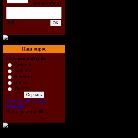
200
Наш опрос
Оцените мой сайт
Отлично
Хорошо
Неплохо
Плохо
Ужасно
Результаты
|
Архив
опросов
Всего ответов:
68