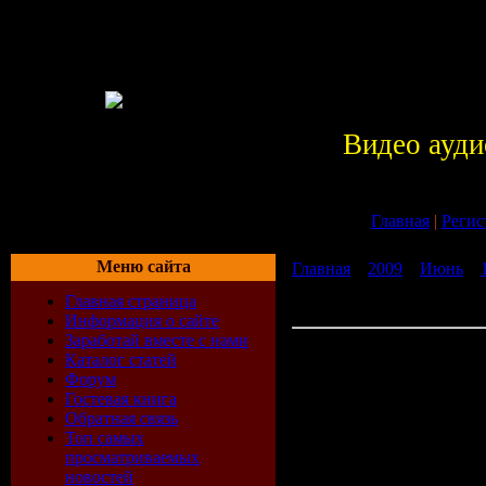
Видео ауди
Главная
|
Регис
Меню сайта
Главная
»
2009
»
Июнь
»
Программа Рабочий стол 
Главная страница
бесплатно без регистраци
Информация о сайте
Заработай вместе с нами
Скачать Программа Рабо
Каталог статей
2010 года бесплатно без
Форум
регистрации
Гостевая книга
Обратная связь
Платформа:
Windows
Топ самых
Автор:
WestCoa
просматриваемых
Размер:
7.44 Mb
новостей