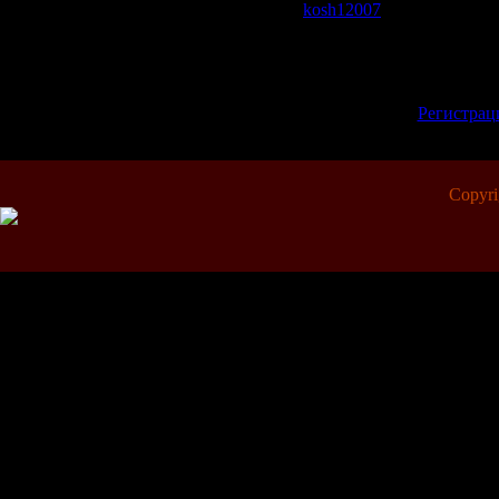
kosh12007
| Рейтинг: 0.0/0
Всего комментариев:
0
Добавлять коммента
зарегистрированны
[
Регистрац
Copyr