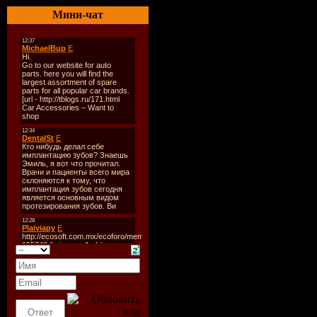
Мини-чат
коробки, к
DVD-короб
руководств
диски, ск
Всего неск
щелчков м
что нужно
выполнени
работы.
Исчерпыв