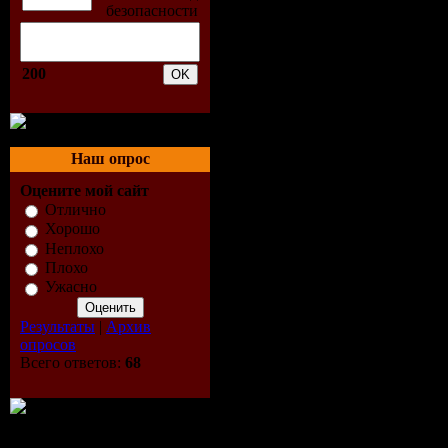
настройки
освещения
200
тени, отра
позволяют
Наш опрос
Оцените мой сайт
создать
Отлично
Хорошо
изображен
Неплохо
Плохо
любого ур
Ужасно
Результаты
|
Архив
сложности
опросов
Всего ответов:
68
увидеть г
результат 