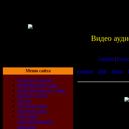
Видео ауди
Главная
|
Регис
Меню сайта
Главная
»
2009
»
Июнь
»
Commander 3.0 [2009, Соз
Главная страница
Информация о сайте
Insofta Cover Commander 3
Заработай вместе с нами
Создание обложек]
Каталог статей
Форум
Гостевая книга
Год выпус
Обратная связь
Топ самых
просматриваемых
Разработч
новостей