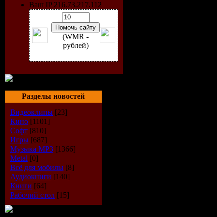
Ваш IP 216.73.217.112
Insofta De
Формат ф
(WMR -
рублей)
Rar/Exe
Платформ
Windows A
Разделы новостей
Видеоклипы
[23]
Кино
[1101]
Описание
Софт
[810]
Игры
[687]
Cover Com
Музыка МР3
[1366]
Metal
[0]
позволяет 
Всё для мобилы
[8]
Аудиокниги
[140]
Книги
[64]
профессио
Рабочий стол
[15]
виртуальн