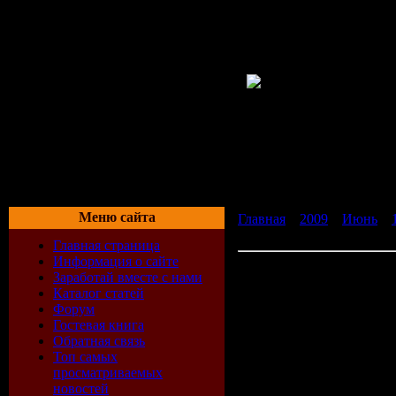
Меню сайта
Главная
»
2009
»
Июнь
»
бесплатно без регистраци
Главная страница
Информация о сайте
Скачать Разное Readon TV 
Заработай вместе с нами
регистрации
Каталог статей
Особенности Readon TV M
Форум
• тысячи теле- и радио-ка
Гостевая книга
• просмотр новейших филь
Обратная связь
• большое разнообразие 
Топ самых
музыка, поп, джаз, класси
просматриваемых
• имеется масса взрослы
новостей