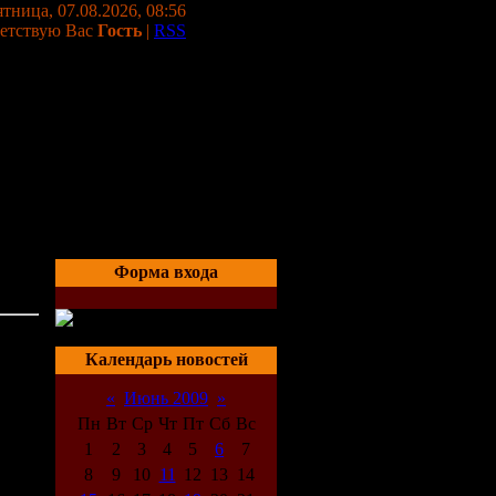
тница, 07.08.2026, 08:56
етствую Вас
Гость
|
RSS
Форма входа
le
23:32
Календарь новостей
«
Июнь 2009
»
Пн
Вт
Ср
Чт
Пт
Сб
Вс
дети,
1
2
3
4
5
6
7
8
9
10
11
12
13
14