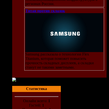
регионах России.
Титан против складок
Samsung рассказала о технологии Flex
Titanium, которая поможет повысить
прочность складных дисплеев, а складки
станут не такими заметными.
Статистика
Онлайн всего:
1
Гостей:
1