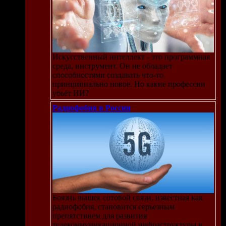
Искусственный интеллект - это программная
среда, инструмент. Он не обладает
способностями создавать что-то
принципиально новое. Но какие профессии
убьёт ИИ?
Радиофобия в России
Боязнь вышек сотовой связи, известная как
радиофобия, становится серьезным
препятствием для развития
телекоммуникационной инфраструктуры в