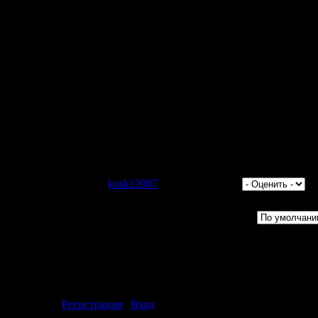
в MP3 аудиофайлы;
аролем просмотра каналов для взрослых;
ие;
e Radio Player 5.0.0.0 + Portable
кий
0/2003/XP/Vista
 для просмотра скрытого текста.
тров: 1259 | Добавил:
kosh12007
| Рейтинг: 4.0/1 |
Порядок вывода комментариев:
4.09.2009 12:33)
ментарии могут только зарегистрированные пользователи.
[
Регистрация
|
Вход
]