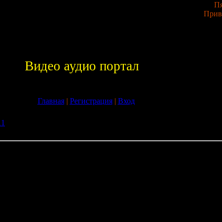
Пя
Прив
Видео аудио портал
Главная
|
Регистрация
|
Вход
11
» Скачать Разное Readon TV Movie Radio Player 5.0.0.0 + Portab
и
Movie Radio Player 5.0.0.0 + Portable бесплатно без
ovie Radio Player:
налов со всего мира;
мов (даже тех, которые только идут в кинотеатрах);
жанров, включая фильмы, комедии, новости, общее телевидение, 
ка т.п.;
х порно каналов и видео по требованию;