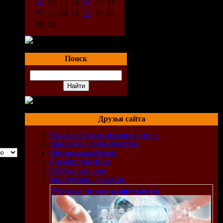
15
16
17
18
19
20
21
22
23
24
25
26
27
28
29
30
Поиск
Друзья сайта
Скачать бесплатно клипы, кино
Заработок для вебмастера
Официальный блог
Сообщество uCoz
FAQ по системе
Инструкции для uCoz
Учиться не всегда пригодится