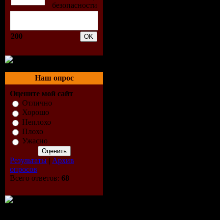
200
Наш опрос
Оцените мой сайт
Отлично
Хорошо
Неплохо
Плохо
Ужасно
Результаты
|
Архив
опросов
Всего ответов:
68