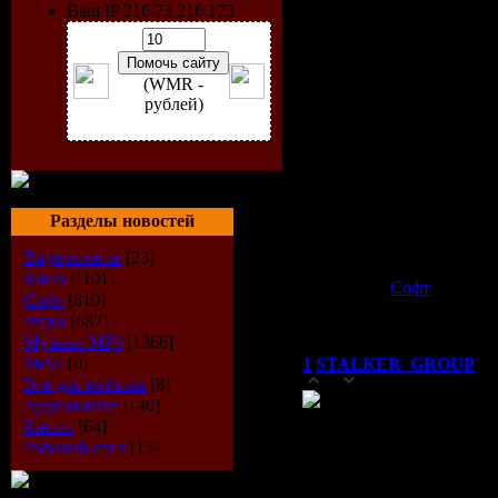
• запись онлайн музыки 
Ваш IP 216.73.216.173
• есть функция защиты п
• бесплатное использован
• автовыключение.
(WMR -
Название:
Readon TV Movi
рублей)
Версия:
5.0.0.0
Год выхода:
2009
Язык Интерфейса:
Русс
Платформа:
Windows 200
Размер:
18,4
Разделы новостей
скачать
Видеоклипы
[23]
Внимание! У вас нет прав
Кино
[1101]
Категория:
Софт
| Просмо
Софт
[810]
Всего комментариев:
1
Игры
[687]
Музыка МР3
[1366]
Metal
[0]
1
STALKER_GROUP
(0
Всё для мобилы
[8]
0
Аудиокниги
[140]
Книги
[64]
Рабочий стол
[15]
Добавлять ком