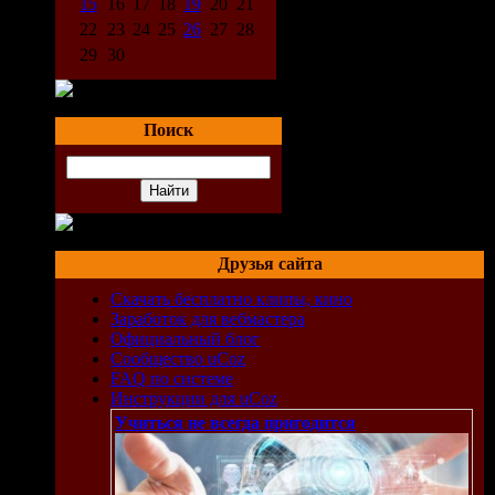
15
16
17
18
19
20
21
22
23
24
25
26
27
28
29
30
Поиск
Друзья сайта
Скачать бесплатно клипы, кино
Заработок для вебмастера
Официальный блог
Сообщество uCoz
FAQ по системе
Инструкции для uCoz
Учиться не всегда пригодится