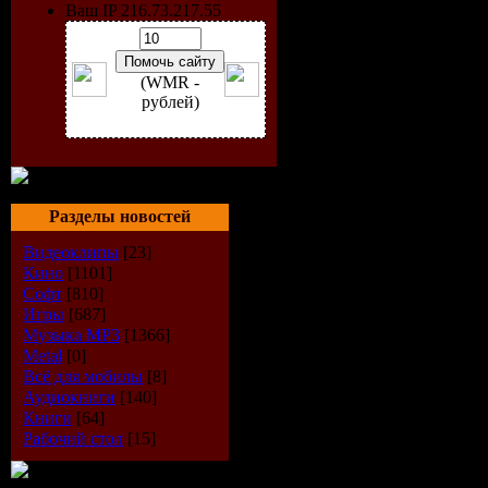
Ваш IP 216.73.217.55
-Интерфейс д
-Поиск любог
(WMR -
-Удобные ср
рублей)
-Online игры
Разработчик:
Разделы новостей
Сайт програ
Видеоклипы
[23]
Кино
[1101]
Год выхода: 
Софт
[810]
Игры
[687]
Статус прог
Музыка МР3
[1366]
Metal
[0]
Интерфейс: 
Всё для мобилы
[8]
Аудиокниги
[140]
Версия: 0.40
Книги
[64]
Рабочий стол
[15]
Система: