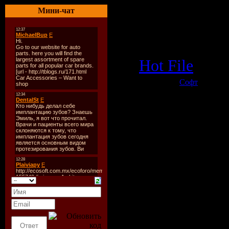
Win98,WinM
Мини-чат
Размер файл
Cкачать:
Hot File
Категория:
Софт
| Просмо
Всего комментариев:
0
Доба
зар