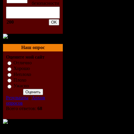
200
Наш опрос
Оцените мой сайт
Отлично
Хорошо
Неплохо
Плохо
Ужасно
Результаты
|
Архив
опросов
Всего ответов:
68