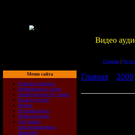
Видео ауди
Главная
|
Регис
Меню сайта
Главная
»
2009
Главная страница
Video 0.50 bet
Информация о сайте
Заработай вместе с нами
Скачать Программа Tetate
Каталог статей
Форум
Система Tet
Гостевая книга
Обратная связь
-Интернет-к
Топ самых
просматриваемых
-Продвинуты
новостей