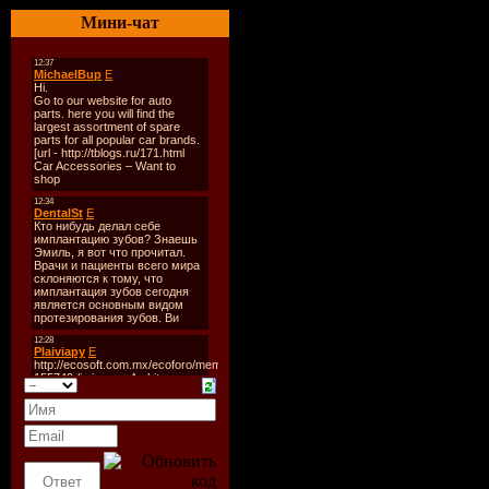
04.Alex Ken
Мини-чат
Adelante 
Sendil Rem
05.Spencer
- Dumb Par
(Original 
06.Arno Co
Funkerman
Speed Up D
(Mash Up)