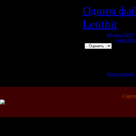
Одним фай
Letitbit
Категория:
Музыка МР3
|
1163 | Добавил:
kosh1200
|
Всего комментариев:
0
Добавлять комментари
зарегистрированные 
[
Регистрация
Copyr