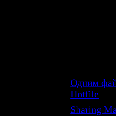
Mix)
15.Kanye W
Heartless 
Klub Mix)
Download 
Скачать:
Одним фай
Hotfile
Sharing Ma