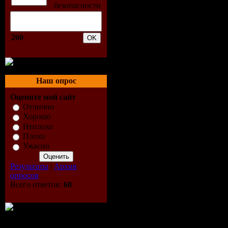
07.Nick K
& Deepsid
200
Deejays - S
Ride (Exte
Наш опрос
Version)
Оцените мой сайт
Отлично
08.Chris La
Хорошо
Неплохо
Плохо
Only One
Ужасно
(Mastiksou
Результаты
|
Архив
опросов
Remix)
Всего ответов:
68
09.DJ Ivan