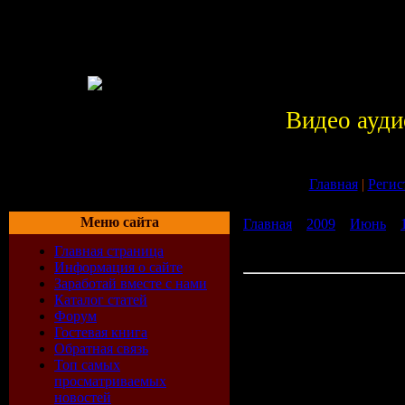
Видео ауди
Главная
|
Регис
Меню сайта
Главная
»
2009
»
Июнь
»
Музыка mp3 VA - Dance Par
Главная страница
бесплатно без регистраци
Информация о сайте
Заработай вместе с нами
Скачать Музыка mp3 VA 
Каталог статей
Party Vol. 3 (2009) беспла
Форум
регистрации
Гостевая книга
Треклист:
Обратная связь
Топ самых
просматриваемых
01.Big Ali 
новостей