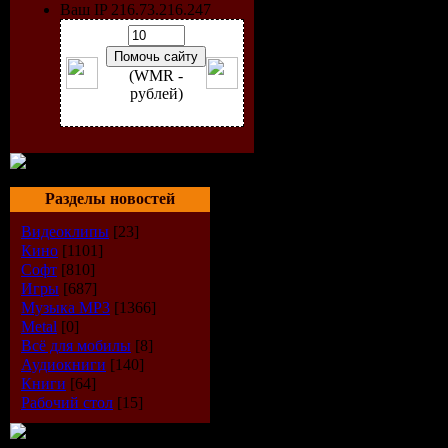
Ваш IP 216.73.216.247
Dollarman 
the floor (
(WMR -
рублей)
William R
02.Louis Ga
Разделы новостей
Ibiza 2008
Видеоклипы
[23]
Loverz Re
Кино
[1101]
Софт
[810]
03.Pakito-
Игры
[687]
Музыка МР3
[1366]
Metal
[0]
Wanna
Всё для мобилы
[8]
Аудиокниги
[140]
Rock(Club
Книги
[64]
Рабочий стол
[15]
Remix 200