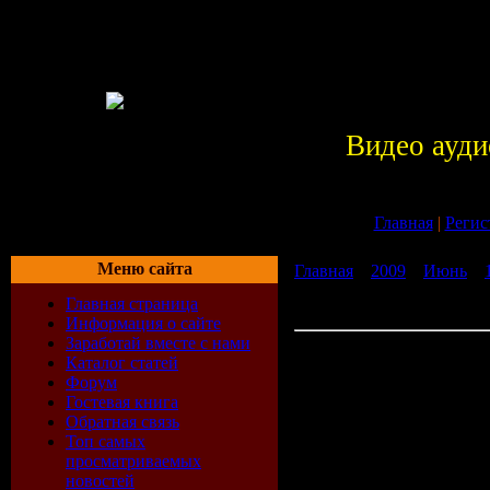
Видео ауди
Главная
|
Регис
Меню сайта
Главная
»
2009
»
Июнь
»
Программа Windows Media 
Главная страница
бесплатно без регистраци
Информация о сайте
Заработай вместе с нами
Скачать Программа Wind
Каталог статей
Player 12 rus бесплатно бе
Форум
регистрации
Гостевая книга
Windows M
Обратная связь
Топ самых
просматриваемых
Player 12 
новостей