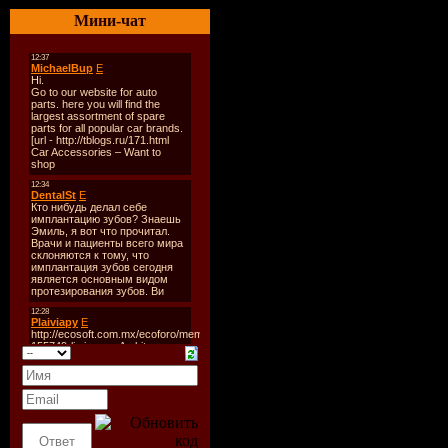
Мини-чат
активацией
Windows M
Player 12 -
Универсал
проигрыва
предназна
управлени
просмотра
музыки, ви
изображен