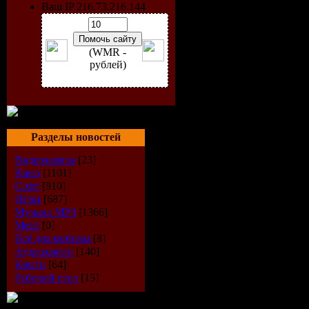
Ваш IP 216.73.216.144
Описание:
(WMR -
версия
рублей)
популярно
проигрыва
Разделы новостей
Проверенн
Видеоклипы
[23]
Кино
[1101]
руссская (
Софт
[810]
Игры
[687]
испанская)
Музыка МР3
[1366]
Metal
[0]
Всё для мобилы
[8]
версия Wi
Аудиокниги
[140]
Книги
[64]
Media Play
Рабочий стол
[15]
отключенн