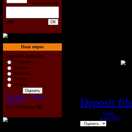
телевидени
на русском
200
включая р
меню.
Наш опрос
Оцените мой сайт
Отлично
Хорошо
Скачать w
Неплохо
Плохо
Ужасно
12rus:
Результаты
|
Архив
Deposit fil
опросов
Всего ответов:
68
Категория:
Софт
| Просмо
Добавил:
kosh12007
| Рейт
Всего комментариев:
0