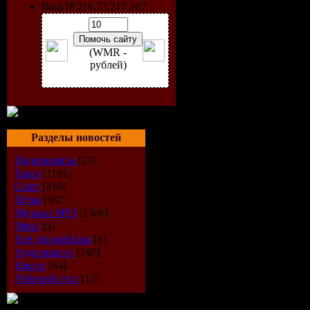
(Shooter) / 3D /
Ваш IP 216.73.217.167
Person
Разработчик:
(WMR -
Entertainment
рублей)
Издатель:
Acti
Платформа:
P
Тип издания:
Разделы новостей
Язык интерфе
Видеоклипы
[23]
Кино
[1101]
MULTI4: англ
Софт
[810]
Игры
[687]
(ENG), испанск
Музыка МР3
[1366]
итальянский (I
Metal
[0]
Всё для мобилы
[8]
французский (
Аудиокниги
[140]
Книги
[64]
Таблетка:
При
Рабочий стол
[15]
Особенности: