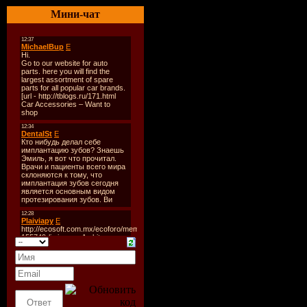
Мини-чат
Улицы Нью-
Действие
разворачиваетс
современном 
Йорке, перепо
автомобилями 
Живой город б
реагирует на с
кровавые драки
начинается бой
воцаряется хао
паника. При э
мегаполис про
до мельчайших