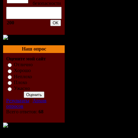
и занимает
внушительную
200
территорию, ве
схваток с отд
боссами нужн
Наш опрос
пространство 
Оцените мой сайт
с Манхеттен…
Отлично
Хорошо
Полоса преп
Неплохо
Алекс перемещ
Плохо
Ужасно
городу, исполь
приемы паркур
Результаты
|
Архив
опросов
Поскольку ге
Всего ответов:
68
нечто большее
просто человек