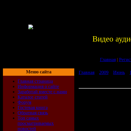
Видео ауди
Главная
|
Регис
Меню сайта
Главная
»
2009
»
Июнь
»
Игры Prototype (2009/EN
Главная страница
бесплатно без регистраци
Информация о сайте
Заработай вместе с нами
Скачать Игры Prototype
Каталог статей
(2009/ENG/MULTI4) бесп
Форум
регистрации
Гостевая книга
Год выпуска:
Обратная связь
Топ самых
Жанры:
Actio
просматриваемых
новостей