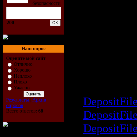
Dual Chann
Кбит/сек
200
Размер:
74
Скачать /
Наш опрос
Книга Джу
Оцените мой сайт
Отлично
Хорошо
The Jungle
Неплохо
Плохо
(2003) DV
Ужасно
DepositFil
Результаты
|
Архив
опросов
Всего ответов:
68
DepositFil
DepositFil