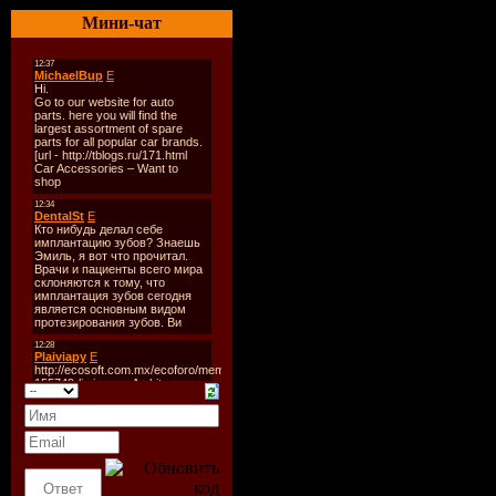
Мини-чат
Файл:
Качество:
Формат:
A
Видео:
640
(5:3); 25,0
Аудио1:
48
Dual Chann
Кбит/сек
Аудио2:
48