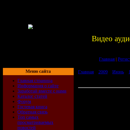
Видео ауди
Главная
|
Регис
Меню сайта
Главная
»
2009
»
Июнь
»
Джунглей 2 / The Jungle 
Главная страница
бесплатно без регистраци
Информация о сайте
Заработай вместе с нами
Скачать Фильм Книга Джу
Каталог статей
Book 2 (2003) DVDRip бе
Форум
регистрации
Гостевая книга
Imdb
5.2/1
Обратная связь
Топ самых
просматриваемых
votes)
новостей