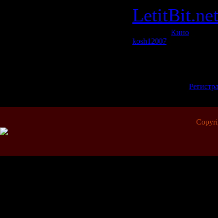
LetitBit.ne
Категория:
Кино
| Просмо
kosh12007
| Рейтинг: 0.0/0
Всего комментариев:
0
Добавлять коммен
зарегистрирован
[
Регистр
Copyr