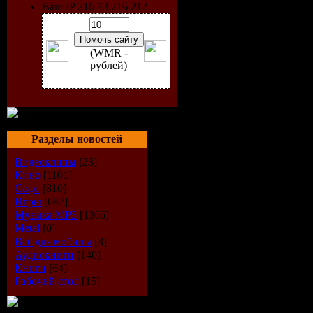
Ваш IP 216.73.216.212
Общие сб
703 599
(WMR -
рублей)
Выпущен
Австралия 
Разделы новостей
Disney Pic
Видеоклипы
[23]
Кино
[1101]
Продолжи
Софт
[810]
Игры
[687]
1:09:19
Музыка МР3
[1366]
Metal
[0]
Всё для мобилы
[8]
Перевод:
Аудиокниги
[140]
Книги
[64]
Дублирова
Рабочий стол
[15]
Оригинал