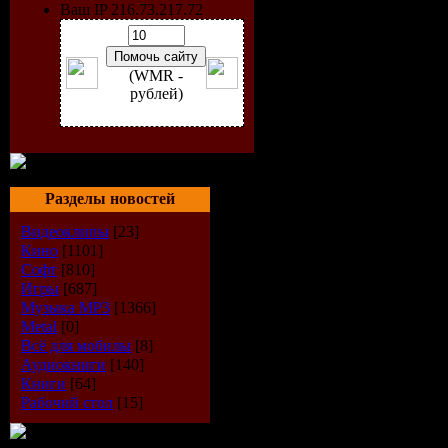
Категория
Ваш IP 216.73.217.72
Сборник
(WMR -
Исполнит
рублей)
VA
Название 
Разделы новостей
Trance
Видеоклипы
[23]
Кино
[1101]
Digitalicio
Софт
[810]
Игры
[687]
Музыка МР3
[1366]
1 (Mixed b
Metal
[0]
Всё для мобилы
[8]
Atme) (200
Аудиокниги
[140]
Книги
[64]
Жанр:
Tra
Рабочий стол
[15]