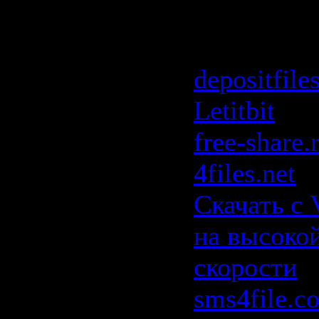
1 (Mixed 
Atme) (200
depositfile
Letitbit
free-share.
4files.net
Скачать с 
на высоко
скорости
sms4file.c