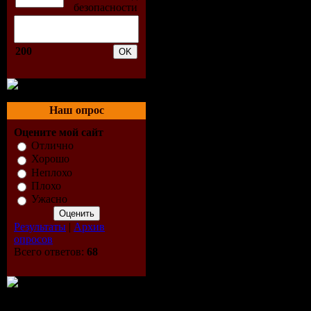
183 Мб
200
Треклист:
01. Daniel
Наш опрос
Lindeberg 
Оцените мой сайт
Отлично
On (AGS R
Хорошо
Неплохо
02. Andy D
Плохо
Ужасно
Feat. Leah 
Результаты
|
Архив
опросов
Wasted
Всего ответов:
68
03. Mike M