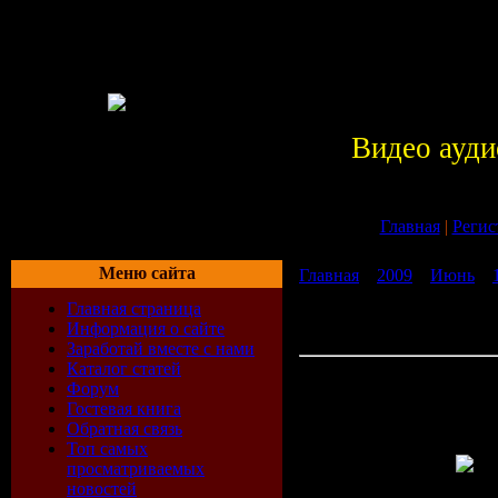
Видео ауди
Главная
|
Регис
Меню сайта
Главная
»
2009
»
Июнь
»
Музыка mp3 VA - Trance Dig
Главная страница
(Mixed by Amir Atme) (200
Информация о сайте
регистрации
Заработай вместе с нами
Каталог статей
Скачать Музыка mp3 VA -
Форум
Digitalicious Vol. 1 (Mixed
Гостевая книга
Atme) (2009) бесплатно б
Обратная связь
регистрации
Топ самых
просматриваемых
новостей