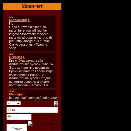
Год выпус
Мини-чат
08.06.2009
Количест
треков:
14
Время зву
н/д
Формат |
Качество:
320 kbps /
44.1KHz / 
Размер фа