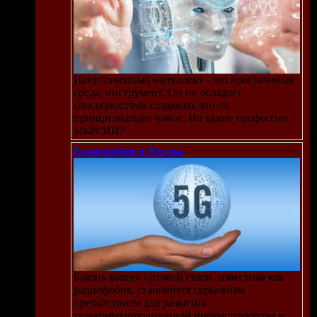
Искусственный интеллект - это программная
среда, инструмент. Он не обладает
способностями создавать что-то
принципиально новое. Но какие профессии
убьёт ИИ?
Радиофобия в России
Боязнь вышек сотовой связи, известная как
радиофобия, становится серьезным
препятствием для развития
телекоммуникационной инфраструктуры в