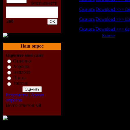
Скачать|Download >>> free
Скачать|Download >>> ifol
200
Скачать|Download >>> dep
Категория:
Книги
| Просм
Всего комментариев:
0
Наш опрос
Добавлять ком
Оцените мой сайт
Отлично
Хорошо
Неплохо
Плохо
Ужасно
Результаты
|
Архив
опросов
Всего ответов:
68