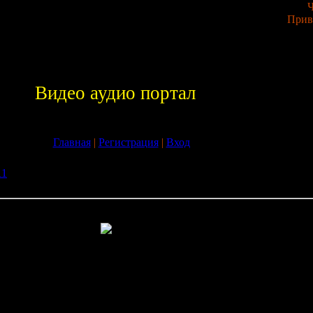
Ч
Прив
Видео аудио портал
Главная
|
Регистрация
|
Вход
11
» Скачать Журнал Боль в области спины и шеи бесплатно без
бласти спины и шеи бесплатно без регистрации
и шеи
- Автор — известный ученый, заслуженный врач Украины,
врологии, ортопедии, традиционной народной и восточной
мические и функциональные особенности костно-мышечно-
ны.