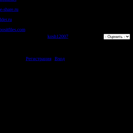
-share.ru
der.ru
ositfiles.com
отров: 1157 | Добавил:
kosh12007
| Рейтинг: 0.0/0 |
ментарии могут только зарегистрированные пользователи.
[
Регистрация
|
Вход
]