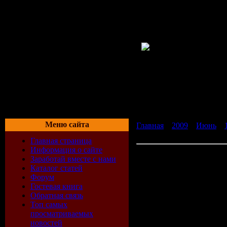
Меню сайта
Главная
»
2009
»
Июнь
»
регистрации
Главная страница
Информация о сайте
Скачать Журнал Боль в о
Заработай вместе с нами
Каталог статей
Форум
Боль в области спины 
Гостевая книга
специалист в области не
Обратная связь
медицины.
Топ самых
В книге освещены анато
просматриваемых
связочного аппарата спи
новостей