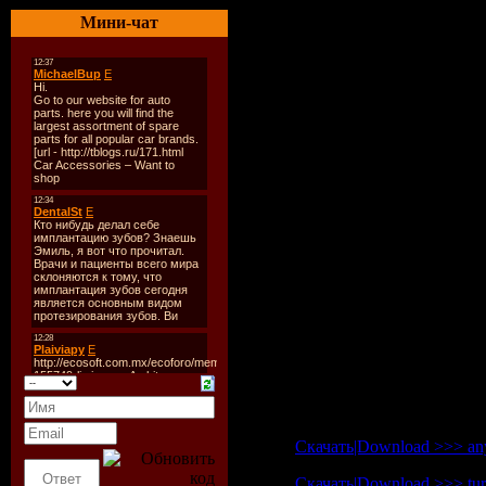
Мини-чат
Глава III
Общее определение боли 
Глава IV
Комплекс традиционных 
Анализ результатов иссл
этиопатогенеза боли в ше
Заключение
Литература
Название:
Боль в област
Автор:
Д. Н. Стояновски
Издательство:
Здоров\'я, 
ISBN
5-311-01230-7
Качество:
хорошее, OCR
Страниц:
391
Формат:
PDF (rar + 5%)
Размер:
17.73 MB
Скачать|Download >>> anyf
Скачать|Download >>> turb