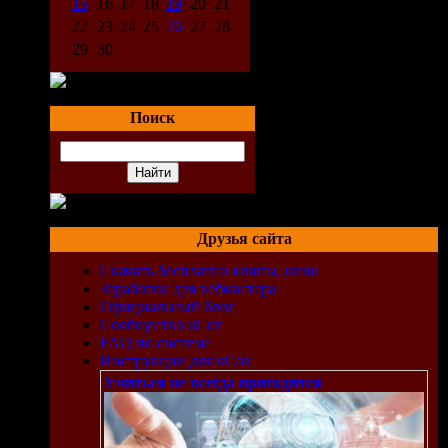
15
16
17
18
19
20
21
а
22
23
24
25
26
27
28
29
30
ет,
Поиск
ная
етом
Друзья сайта
Скачать бесплатно клипы, кино
Заработок для вебмастера
Официальный блог
Сообщество uCoz
FAQ по системе
Инструкции для uCoz
Учиться не всегда пригодится