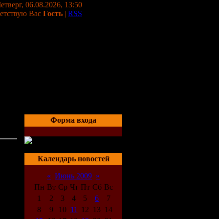
етверг, 06.08.2026, 13:50
етствую Вас
Гость
|
RSS
Форма входа
20:21
Календарь новостей
«
Июнь 2009
»
Пн
Вт
Ср
Чт
Пт
Сб
Вс
1
2
3
4
5
6
7
8
9
10
11
12
13
14