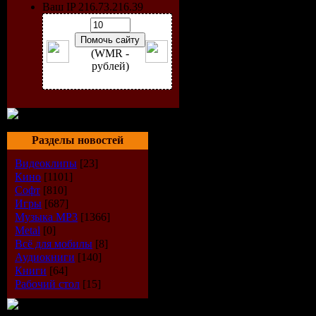
Ваш IP 216.73.216.39
Автор приводит сенсацио
проблемы причины боли в
собственные результаты 
шейно-грудном и пояснич
(WMR -
ошибочные вертеброгенны
рублей)
что остеохондроз — это
реактивного изменения в
Описаны методы обследо
диагностика заболеваний
Впервые в литературе пр
Разделы новостей
этиопатогенетических фа
Для врачей невропатолого
Видеоклипы
[23]
рентгенологов, врачей н
Кино
[1101]
Софт
[810]
Краткое содержание:
Игры
[687]
Предисловие
Музыка МР3
[1366]
Metal
[0]
Исторические сведения
Всё для мобилы
[8]
Аудиокниги
[140]
Глава I
Книги
[64]
Анатомия и физиологиче
Рабочий стол
[15]
Глава II
Теории этиологии боли в