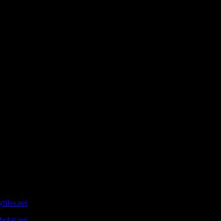
в шейно-грудной и пояснично-крестцовой областях тела
методов лечения
едования
е, спине, крестце
и спины и шеи
й
2002 г.
iles.net
obit.net