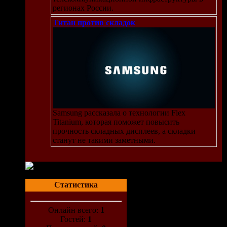
регионах России.
Титан против складок
Samsung рассказала о технологии Flex
Titanium, которая поможет повысить
прочность складных дисплеев, а складки
станут не такими заметными.
Статистика
Онлайн всего:
1
Гостей:
1