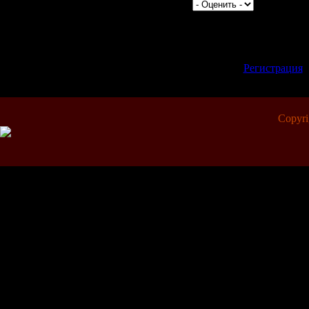
|
Всего комментариев:
0
Добавлять комментари
зарегистрированные 
[
Регистрация
Copyr