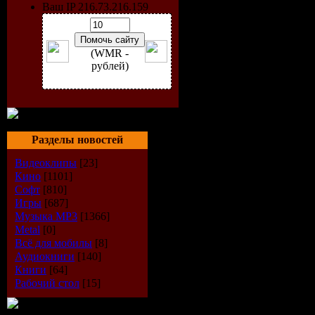
Ваш IP 216.73.216.159
Реалистическо
изображение, 
(WMR -
проработка вс
рублей)
объектов рыб, 
морской расти
Множество нас
Разделы новостей
меняется в том
Видеоклипы
[23]
окружающая
Кино
[1101]
обстановка. Ф
Софт
[810]
Игры
[687]
движений рыб 
Музыка МР3
[1366]
Metal
[0]
высокая. В пр
Всё для мобилы
[8]
имеется возмо
Аудиокниги
[140]
Книги
[64]
кормления рыб
Рабочий стол
[15]
нажатию кнопк