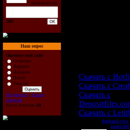
Формат файла
Платформа/О
Windows
200
Инструкция:
Скачать
Drea
Наш опрос
Aquarium Scree
Оцените мой сайт
Отлично
1.214
Хорошо
Неплохо
Скачать с Hotf
Плохо
Ужасно
Скачать с Crea
Скачать с
Результаты
|
Архив
опросов
Depositfiles.c
Всего ответов:
68
Скачать с Letitb
Категория:
Рабочий стол
1321 | Добавил:
kosh1200