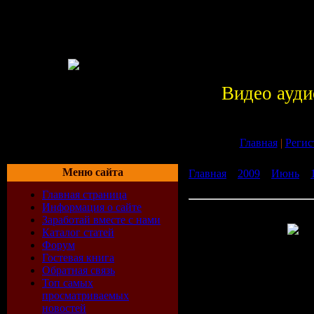
Видео ауди
Главная
|
Регис
Меню сайта
Главная
»
2009
»
Июнь
»
Aquarium Screensaver 1.21
Главная страница
Информация о сайте
Dream Aquarium Screensav
Заработай вместе с нами
Каталог статей
Форум
Гостевая книга
Очень красива
Обратная связь
Топ самых
успокаивающая
просматриваемых
для Вашего ко
новостей