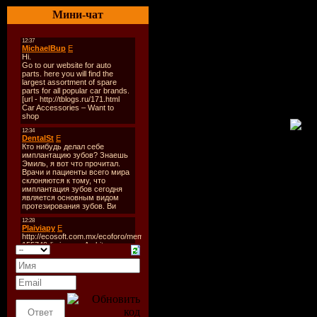
автоматически,
Мини-чат
можете добави
рыбок или уда
старых, котор
уже надоели.
Категория:
За
Разработчик:
dreamaquarium
Год выпуска:
Размер файла
Активация|ре
есть
Язык Интерфе