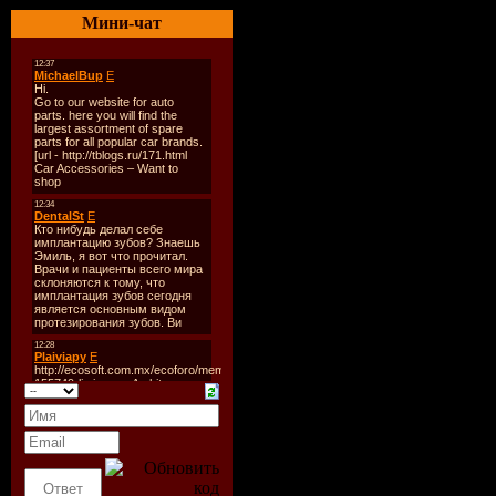
05. Die Wi
Мини-чат
06. The Cr
CD2:
The EP also
\"Father\" 
German, It
Norwegian,
Greek, Turk
Finnish.