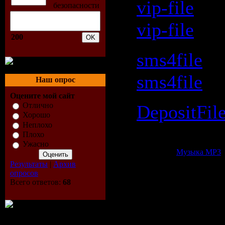
vip-file
vip-file
200
sms4file
sms4file
Наш опрос
Оцените мой сайт
Отлично
DepositFil
Хорошо
Неплохо
[url=http:/
Плохо
Ужасно
Категория:
Музыка МР3
|
Результаты
|
Архив
Всего комментариев:
0
опросов
Всего ответов:
68