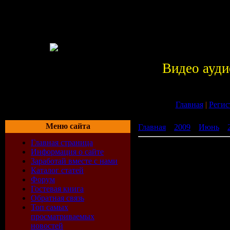
Видео ауди
Главная
|
Регис
Меню сайта
Главная
»
2009
»
Июнь
»
Главная страница
Manowar - Thunder In The
Информация о сайте
Заработай вместе с нами
Каталог статей
Год:
2009
Форум
Гостевая книга
Обратная связь
Стиль:
He
Топ самых
просматриваемых
Страна:
U
новостей