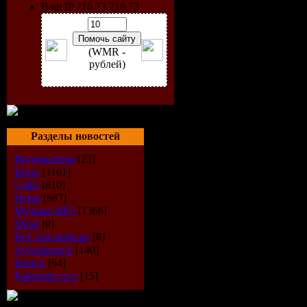
Ваш IP 216.73.216.73
Формат
:
Размер:
17
(WMR -
рублей)
Дождались)
Manowar)
Разделы новостей
Видеоклипы
[23]
CD1:
Кино
[1101]
Софт
[810]
01. Thunde
Игры
[687]
Музыка МР3
[1366]
02. God O
Metal
[0]
Всё для мобилы
[8]
Аудиокниги
[140]
03. Let Th
Книги
[64]
Рабочий стол
[15]
04. Father