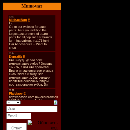
документа
Мини-чат
систем, а 
раскрывае
числе сего
Лента созд
сегодняшни
Информаци
Название
Оригинал
Год выпус