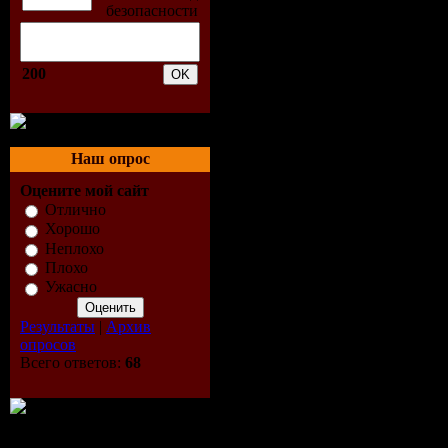
Жанр:
До
Режиссер:
200
Выпущен
Наш опрос
Продолжи
Оцените мой сайт
Перевод:
Отлично
Хорошо
Неплохо
Качество:
Плохо
Ужасно
Формат:
D
Результаты
|
Архив
опросов
Видео:
720
Всего ответов:
68
Аудио:
AC3