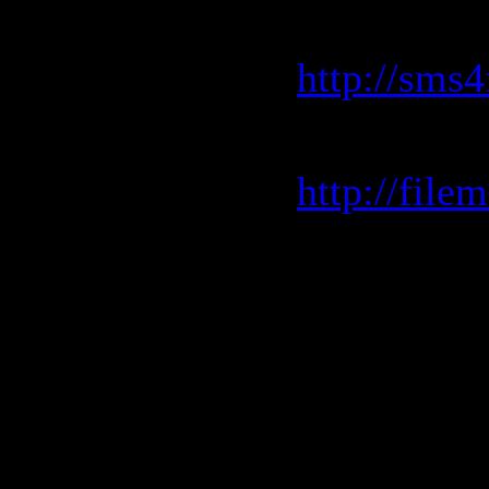
Sms4file.
http://sms
filemashi
http://fil
+ rapidsh
http://ra
http://ra
http://ra
http://ra