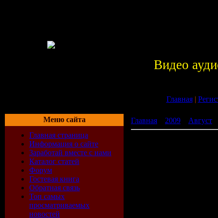
Видео ауди
Главная
|
Регис
Меню сайта
Главная
»
2009
»
Август
»
Главная страница
Хозяева денег / The Mone
Информация о сайте
Заработай вместе с нами
Каталог статей
Форум
Гостевая книга
Обратная связь
Топ самых
просматриваемых
новостей