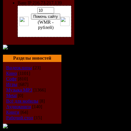
Ваш IP 216.73.217.139
(WMR -
рублей)
Разделы новостей
Видеоклипы
[23]
Кино
[1101]
Софт
[810]
Игры
[687]
Музыка МР3
[1366]
Metal
[0]
Всё для мобилы
[8]
Аудиокниги
[140]
Книги
[64]
Рабочий стол
[15]
\"Хозяева 