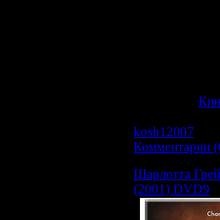
Фильм - Шипы 
Документальн
посвященный 
пятидневной 
Осетии и отра
агрессии.
Категория:
Ки
Просмотров: 1
kosh12007
| Да
Комментарии (
Шарлотта Грей 
(2001) DVD9