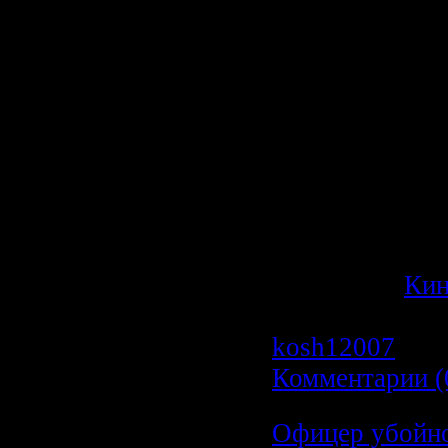
поразительным
пугающе спокое
никак не влиял
нему начальни
Эджкомба, при
приговор.
IMDb Rating: 8
votes)
Категория:
Ки
Просмотров: 1
kosh12007
| Да
Комментарии (
Офицер убойног