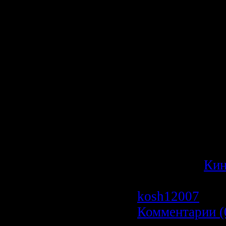
Даниэлла незав
красива и добр
сложности и с
мачехи, котора
интриги проти
девушке удаётс
всех, кто обща
жизни происхо
чудесное, и пр
исключение...
Категория:
Ки
Просмотров: 1
kosh12007
| Да
Комментарии (