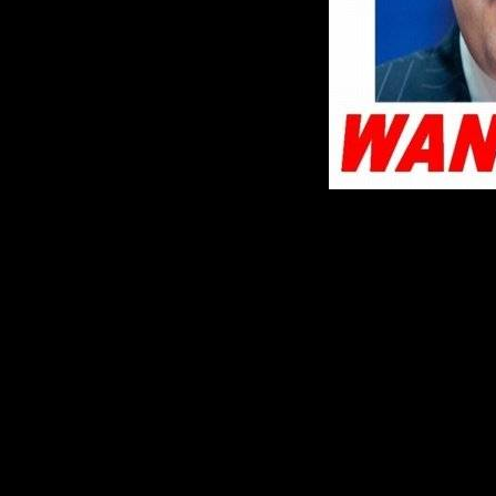
Фильм - \"Авгу
можно причисл
пособиям по и
чудовищного ко
охарактеризов
России в Южно
Каргиев.