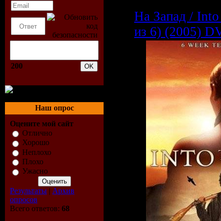
На Запад / Into
из 6) (2005) 
200
Наш опрос
Оцените мой сайт
Отлично
Хорошо
Неплохо
Плохо
Ужасно
Результаты
|
Архив
опросов
Всего ответов:
68