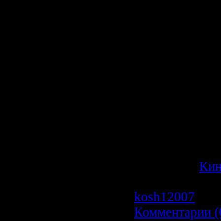
скандальном д
больше, чем от
что убийца - п
Шонесси не мо
своему напарни
семья могут в 
жертвами преда
спину, если Ш
киллера, реши
руками вершить
Категория:
Ки
Просмотров: 1
kosh12007
| Да
Комментарии (