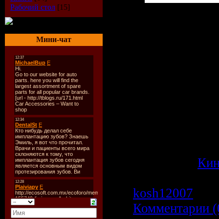
Рабочий стол
[15]
Счастливый от
О`Доннела, од
Мини-чат
утром просыпа
семнадцатилет
Теперь он пост
школу, где учат
заводит знаком
подростками, 
совсем не пони
Категория:
Ки
Просмотров: 1
kosh12007
| Да
Комментарии (