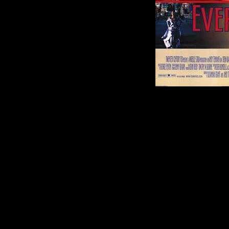
Давным-давно 
Блестящий пере
Золушке вдохн
древнюю легенд
поверить в сам
волшебство - в
человеческого 
\"Современная\