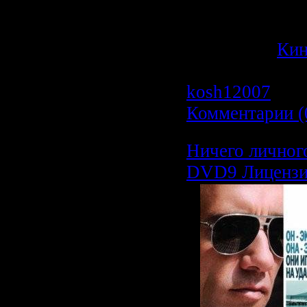
шантажировать
спасать и люби
Категория:
Ки
Просмотров: 6
kosh12007
| Да
Комментарии (
Ничего личного
DVD9 Лицензи