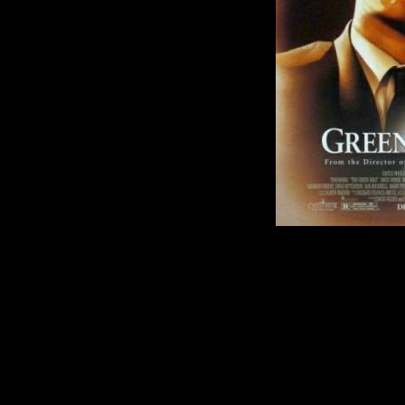
Обвиненный в
преступлении
оказывается в 
тюрьмы «Холод
прибывший об