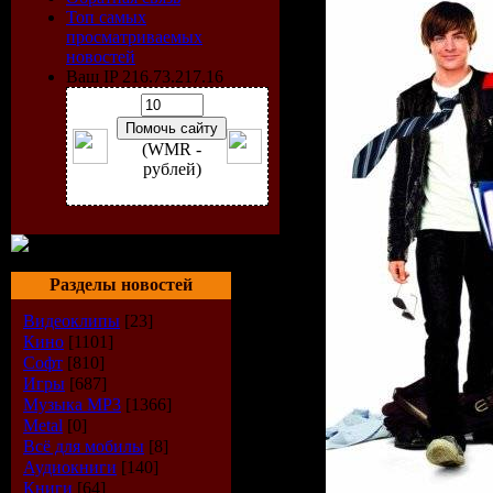
Топ самых
просматриваемых
новостей
Ваш IP 216.73.217.16
(WMR -
рублей)
Разделы новостей
Видеоклипы
[23]
Кино
[1101]
Софт
[810]
Игры
[687]
Музыка МР3
[1366]
Metal
[0]
Всё для мобилы
[8]
Аудиокниги
[140]
Книги
[64]