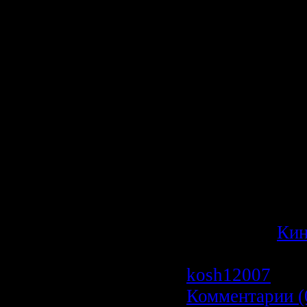
себя становит
смотрителем б
симпатичного 
который неожи
кастинг и стан
фильма. Но тр
планируют пох
получить за не
Рип с лицензи
Категория:
Ки
Просмотров: 1
kosh12007
| Да
Комментарии (