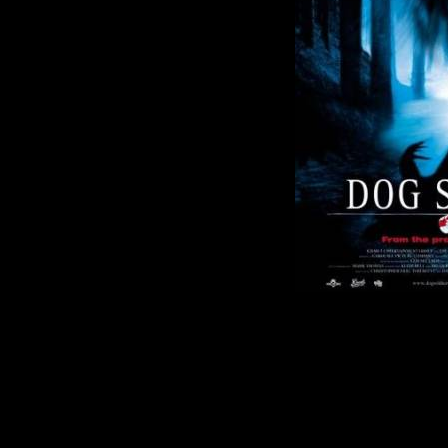
Во время трен
операции в дик
Шотландии, ма
британской ар