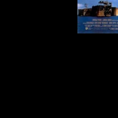
В далеком буд
снега растаяли
Землю водой. 
нас в фантаст
немногочислен
живущих на во
дорогим являют
земля, еда, сиг
\"Коптильщики\