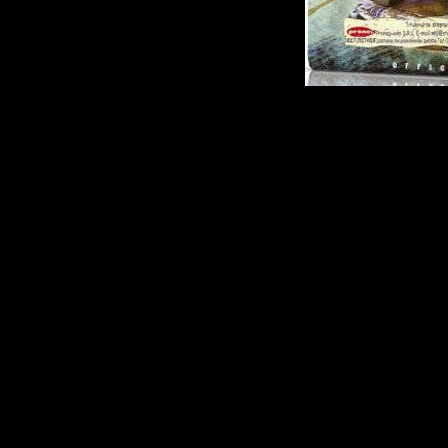
Кетрин Шонесс
легенды \"убой
полиции Лос-А
лавине престу
вылавливают в
теперь у них п
помощник - \"
истребляющий
наркобизнеса.
следам киллера
обнаруживают,