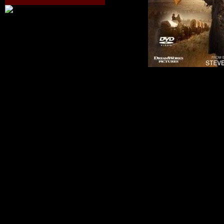
Америка, перв
века. Заветная
Уилера - отпра
Дикий Запад. О
из родных не 
его страсти к 
молодой челов
дом и отправля
легендарного 