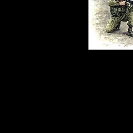
Этот фильм по
стороны того,
«спецназом». К
эти люди? Как
были ими пров
происходит с н
спецназа и мо
из отряда спец