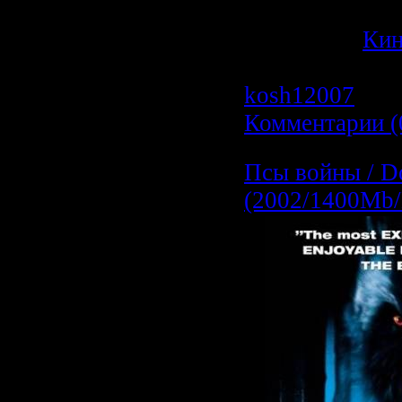
Джебедайя См
Категория:
Ки
Просмотров: 1
kosh12007
| Да
Комментарии (
Псы войны / Do
(2002/1400Mb