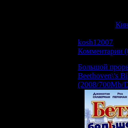
Перевод Гобл
Категория:
Ки
Просмотров: 1
kosh12007
| Да
Комментарии (
Большой проры
Beethoven\'s B
(2008/700Mb/