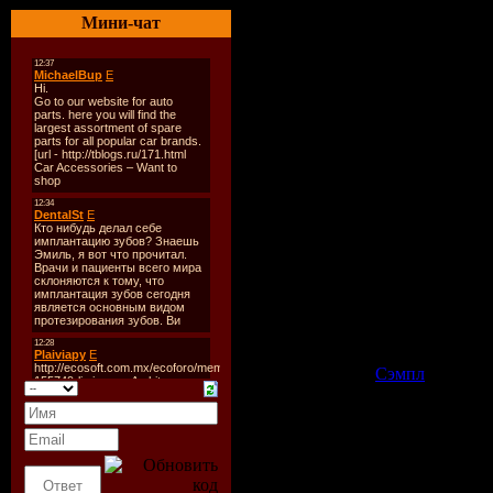
Жанр
: боевик, триллер,
Мини-чат
Режиссер
: Пол Эзередж
В ролях:
Зои Белл, Даг Д
Блум, Ингрид Роджерс, Б
О фильме:
История девушки-киллера,
что ей осталось- собрать 
Выпущено
: США, White 
Продолжительность
: 01
Озвучивание
: Любительс
Файл
Формат:
AVI (XviD)
Качество
: DVDRip
Видео
: 1984 kb/s, 704x38
Аудио
: Russian / English: 
Размер
: 1,395 MB
Скачать
:
Сэмпл
Релиз группы: