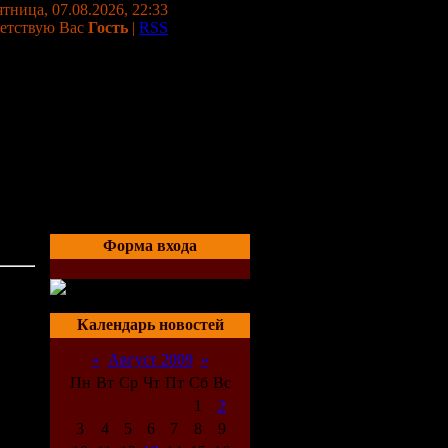
тница, 07.08.2026, 22:33
етствую Вас
Гость
|
RSS
Форма входа
21:40
Календарь новостей
«
Август 2009
»
Пн
Вт
Ср
Чт
Пт
Сб
Вс
1
2
3
4
5
6
7
8
9