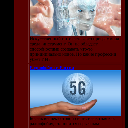
эйл
и все
Искусственный интеллект - это программная
среда, инструмент. Он не обладает
способностями создавать что-то
принципиально новое. Но какие профессии
убьёт ИИ?
Радиофобия в России
Боязнь вышек сотовой связи, известная как
радиофобия, становится серьезным