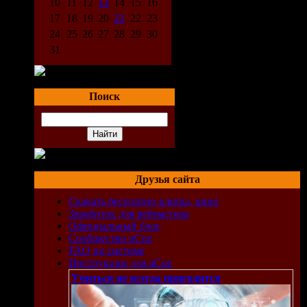
10
11
12
13
14
15
16
17
18
19
20
21
22
23
24
25
26
27
28
29
30
31
Поиск
Друзья сайта
Скачать бесплатно клипы, кино
Заработок для вебмастера
Официальный блог
Сообщество uCoz
FAQ по системе
Инструкции для uCoz
Учиться не всегда пригодится