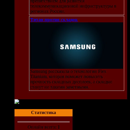
препятствием для развития
телекоммуникационной инфраструктуры в
регионах России.
Титан против складок
Samsung рассказала о технологии Flex
Titanium, которая поможет повысить
прочность складных дисплеев, а складки
станут не такими заметными.
Статистика
Онлайн всего:
1