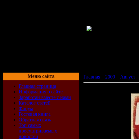
Меню сайта
Главная
»
2009
»
Август
»
Главная страница
Ангел смерти / Angel of
Информация о сайте
Заработай вместе с нами
Каталог статей
Форум
Гостевая книга
Обратная связь
Топ самых
просматриваемых
новостей