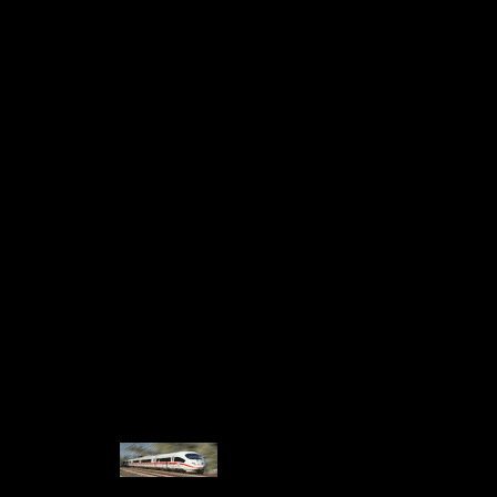
 криминал
жонс, Люси Лоулесс, Джэйк Абель, Тед Рэйми, Роул Д. Льюис, В
райан Пот, Сэм Харгрейв
 которая осталась один на один со своими страхами и врагами, 
волю в кулак и дать отпор всем, кто встанет у нее на пути...
Rock Lake Productions
:17:42
кое (многоголосое)
4
AC3, 256 kb/s (2 ch)