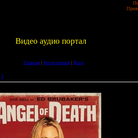
Пя
Прив
Видео аудио портал
Главная
|
Регистрация
|
Вход
2
» Ангел смерти / Angel of Death (2009) DVDRip / DVD5
 Death (2009) DVDRip / DVD5