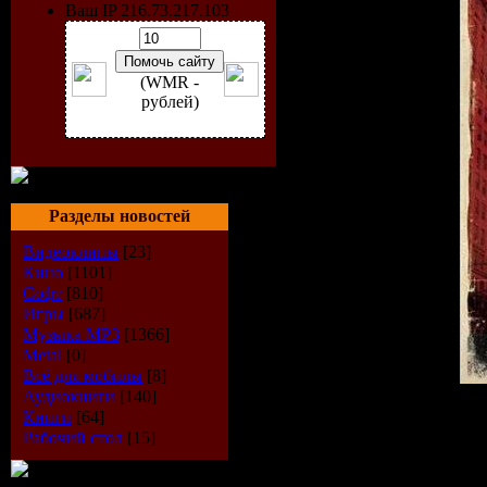
Ваш IP 216.73.217.103
(WMR -
рублей)
Разделы новостей
Видеоклипы
[23]
Кино
[1101]
Софт
[810]
Игры
[687]
Музыка МР3
[1366]
Metal
[0]
Всё для мобилы
[8]
Аудиокниги
[140]
Информация о фильме
Книги
[64]
Название
: Ангел смерти
Рабочий стол
[15]
Оригинальное название
Год выхода
: 2009