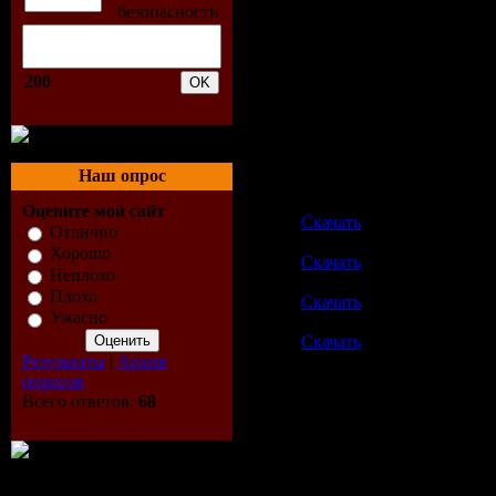
Скриншоты:
200
Скачать
Ангел смерти / 
Наш опрос
Одним файлом
Зеркало letitbit.net
Оцените мой сайт
Скачать
Отлично
Зеркало vip-file.com
Хорошо
Скачать
Неплохо
Зеркало sms4file.com
Плохо
Скачать
Ужасно
Зеркало up-file.com
Скачать
Результаты
|
Архив
Скачать|Download Зерк
опросов
http://rapidshare.com/file
Всего ответов:
68
http://rapidshare.com/file
http://rapidshare.com/file
http://rapidshare.com/file
http://rapidshare.com/file