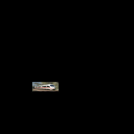
ля восстановления!!!
80)
(Dolby AC3, 2 ch)
г, Удаленные сцены, Трейлеры
$IMAGE7$
$IMAGE8$
$IMAGE9$
$IMAGE10$