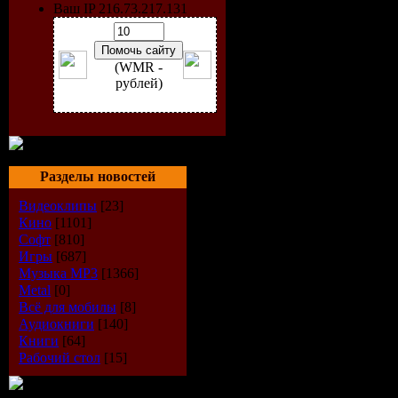
Ваш IP 216.73.217.131
(WMR -
рублей)
Разделы новостей
Видеоклипы
[23]
Кино
[1101]
Софт
[810]
Игры
[687]
Музыка МР3
[1366]
Metal
[0]
Всё для мобилы
[8]
Информац
Аудиокниги
[140]
Книги
[64]
Название
Рабочий стол
[15]