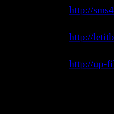
http://sms
Letitbit.
http://let
Up-file.c
http://up-
Rapidshar
http://rap
http://rap
http://rap