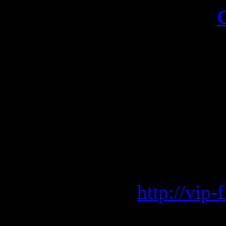
Скачать
Скачать: 
Vip-file.
http://vip
Sms4file.