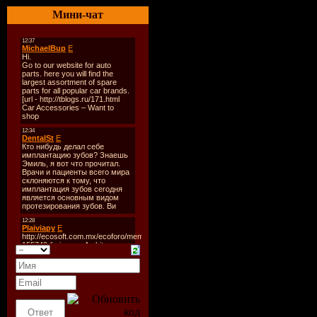
Оригинал
Мини-чат
Год выход
Жанр:
Ужа
Режиссер:
В ролях:
В
Уильям Сн
Грант, Дж
О фильме
Молодая о
цепью в т