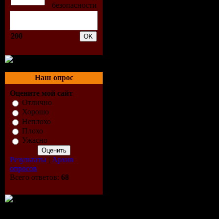
освободит
могуществ
200
вампиры у
кровным б
Наш опрос
Оцените мой сайт
человек, 
Отлично
Хорошо
Неплохо
IMDB 4.8/1
Плохо
Ужасно
Выпущен
Результаты
|
Архив
опросов
Продолжи
Всего ответов:
68
Озвучива