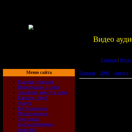
Видео ауди
Главная
|
Регис
Меню сайта
Главная
»
2009
»
Август
»
Главная страница
Братство крови / Brother
Информация о сайте
Заработай вместе с нами
Каталог статей
Форум
Гостевая книга
Обратная связь
Топ самых
просматриваемых
новостей