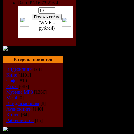
Ваш IP 216.73.216.4
(WMR -
рублей)
Разделы новостей
Видеоклипы
[23]
Кино
[1101]
Софт
[810]
Игры
[687]
Музыка МР3
[1366]
Metal
[0]
Всё для мобилы
[8]
Аудиокниги
[140]
Книги
[64]
Информация о
Рабочий стол
[15]
Название:
08.