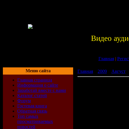
Видео ауди
Главная
|
Регис
Меню сайта
Главная
»
2009
»
Август
»
Главная страница
08.08.08 Война в прямом
Информация о сайте
Заработай вместе с нами
Каталог статей
Форум
Гостевая книга
Обратная связь
Топ самых
просматриваемых
новостей