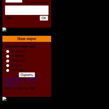
Мощная частна
офицеров Пент
200
тренировками 
наблюдавшая за
что не обладае
Наш опрос
спутники на А
Оцените мой сайт
Отлично
Люди, знавшие
Хорошо
мотивах – Окр
Неплохо
Плохо
массажистка С
Ужасно
президента, и
Результаты
|
Архив
По другую сто
опросов
Всего ответов:
68
беззащитными в
Выпущено:
Ро