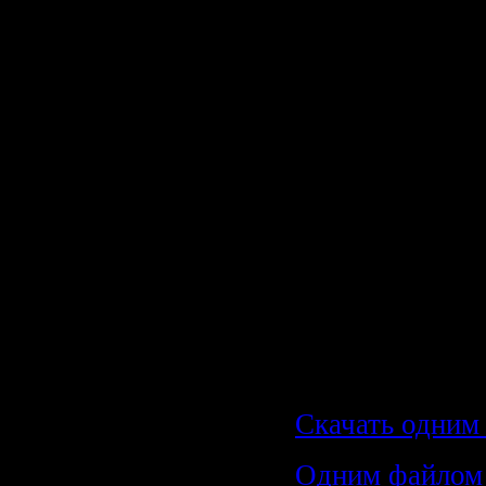
Продолжитель
Перевод:
Русск
Файл
Формат:
AVI (
Качество:
SAT
Видео:
704x528
Аудио:
MP3, 48
Размер архив
Скачать одним 
Одним файлом с