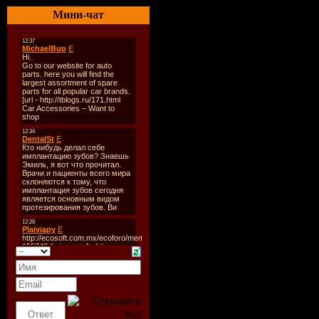
Оригинальное
Мини-чат
Год выхода:
2
Жанр:
Докуме
Режиссер:
Мих
Авторы сцена
О фильме:
Цел
обеспечение г
как западные 
общественное 
международных
беженцев, на а
бегущие от ру
грузинским пул
Грузию.