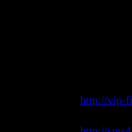
Скачать: 
Vip-file.
http://vip
Sms4file.
http://sms