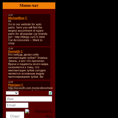
Оригинал
Мини-чат
Год выход
Жанр:
Ужа
Режиссер:
В ролях:
Э
Лория, Аа
О фильме
Космическ
чудовище,
местное на