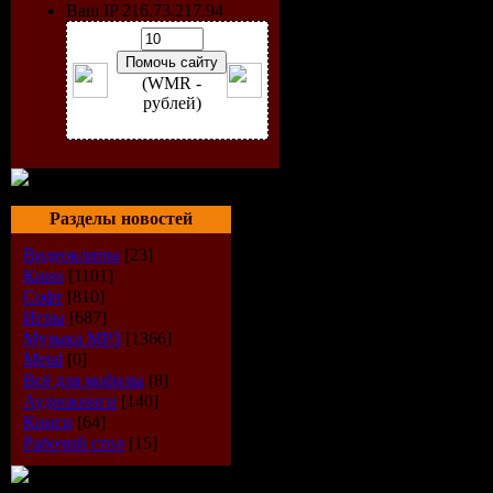
Ваш IP 216.73.217.94
(WMR -
рублей)
Разделы новостей
Видеоклипы
[23]
Кино
[1101]
Софт
[810]
Игры
[687]
Музыка МР3
[1366]
Metal
[0]
Всё для мобилы
[8]
Аудиокниги
[140]
Информац
Книги
[64]
Рабочий стол
[15]
Название