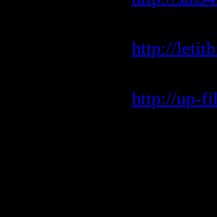
Letitbit.n
http://leti
Up-file.c
http://up-
Rapidshar
http://rap
http://rap
http://rap
http://rap