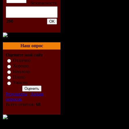
Земле, зах
монстра…
200
IMDB 6.3/1
Наш опрос
Оцените мой сайт
Выпущен
Отлично
Хорошо
Продолжи
Неплохо
Плохо
Перевод:
П
Ужасно
Результаты
|
Архив
Файл
опросов
Всего ответов:
68
Формат:
D
Качество: