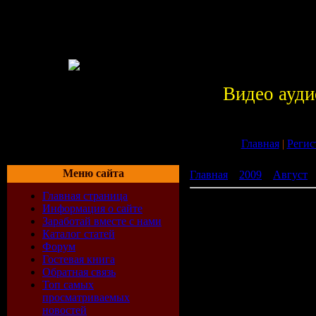
Видео ауди
Главная
|
Регис
Меню сайта
Главная
»
2009
»
Август
»
Главная страница
Инопланетное вторжение 
Информация о сайте
Заработай вместе с нами
Каталог статей
Форум
Гостевая книга
Обратная связь
Топ самых
просматриваемых
новостей