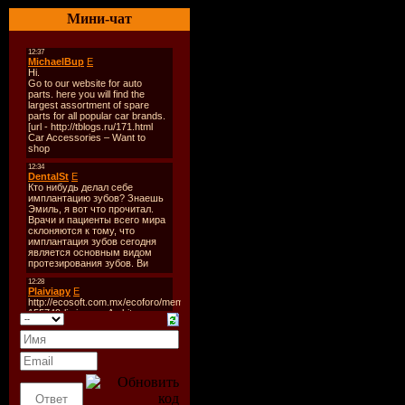
Название
Мини-чат
Оригинал
Год выхо
Жанр:
Док
Режиссер
Кол-во C
Залито на
Rapidshare
О фильме
Вы готовы