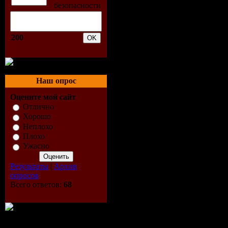
хищниками
самыми эф
200
фильм о т
Наш опрос
шагом вы 
Оцените мой сайт
убедиться,
Отлично
Хорошо
Неплохо
Выпущен
Плохо
Ужасно
Продолжи
Результаты
|
Архив
опросов
Перевод:
Всего ответов:
68
Файл: