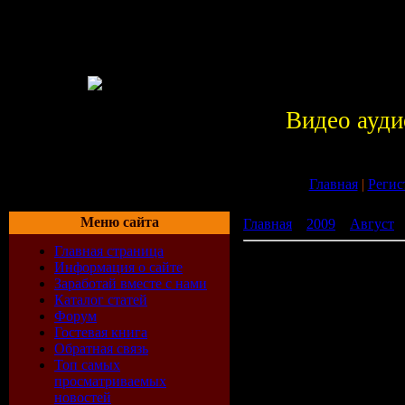
Видео ауди
Главная
|
Регис
Меню сайта
Главная
»
2009
»
Август
»
Главная страница
BBC: 10 самых опасных ак
Информация о сайте
Заработай вместе с нами
Каталог статей
Форум
Гостевая книга
Обратная связь
Топ самых
просматриваемых
новостей