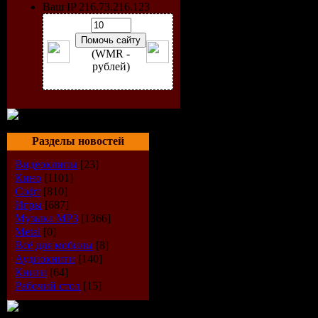
Ваш IP 216.73.216.123
(WMR -
рублей)
Разделы новостей
Видеоклипы
[23]
Кино
[1101]
Софт
[810]
Игры
[687]
Музыка МР3
[1366]
Metal
[0]
Всё для мобилы
[8]
Аудиокниги
[140]
Книги
[64]
Рабочий стол
[15]
Информаци