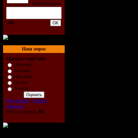
Продолжи
Перевод:
200
Качество:
Наш опрос
Формат:
A
Оцените мой сайт
Отлично
Видео:
480
Хорошо
Неплохо
Аудио:
MP3
Плохо
Ужасно
Размер:
5
Результаты
|
Архив
опросов
Всего ответов:
68