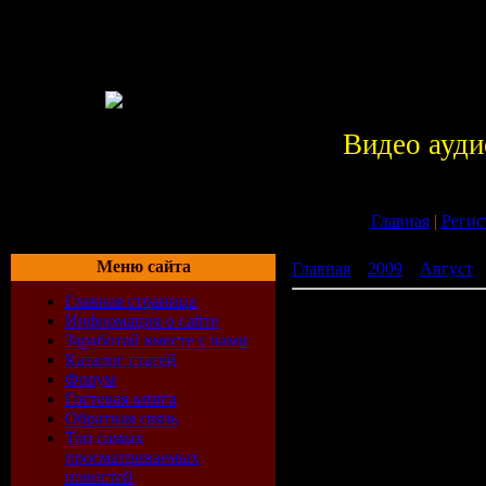
Видео ауди
Главная
|
Регис
Меню сайта
Главная
»
2009
»
Август
»
Главная страница
Основы ацетиленокислоро
Информация о сайте
Заработай вместе с нами
Каталог статей
Форум
Гостевая книга
Обратная связь
Топ самых
просматриваемых
новостей