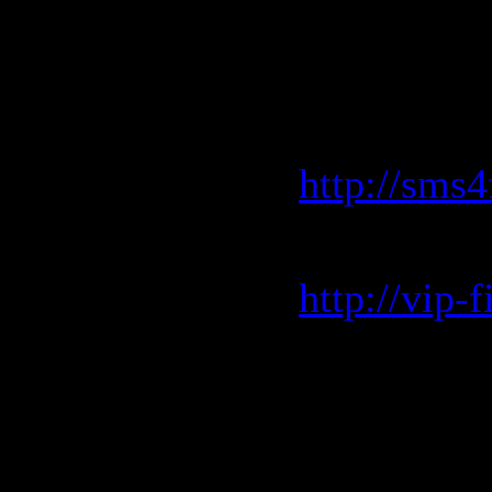
Скачать
Sms4file.
http://sms
vip-file.
http://vip-
+ rapidsh
http://rap
http://rap