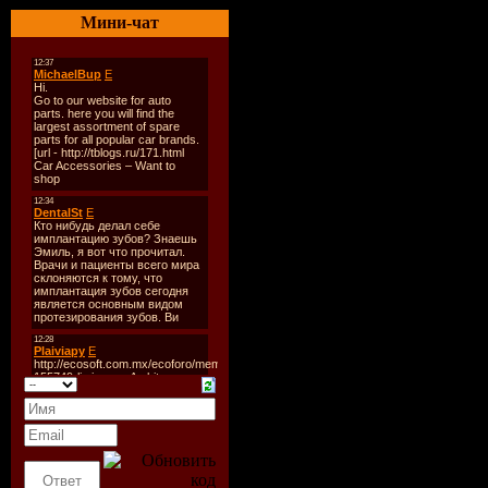
ацетилено
Мини-чат
работ. Под
наплавлен
для начин
Информаци
Название
Оригинал
Год выпу
Жанр:
обу
Страна: