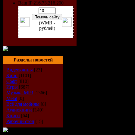
Ваш IP 216.73.216.200
(WMR -
рублей)
Разделы новостей
Видеоклипы
[23]
Кино
[1101]
Софт
[810]
Игры
[687]
Музыка МР3
[1366]
Metal
[0]
Всё для мобилы
[8]
Аудиокниги
[140]
Книги
[64]
Рабочий стол
[15]
Учебный ф