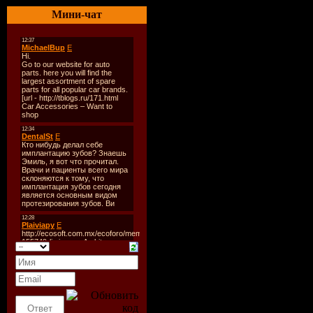
Оригинал
Мини-чат
Год выход
Жанр:
Ком
Режиссер:
В ролях:
Н
Алеандро,
Гамбоа
О фильме
Езекиль д
вдохновени