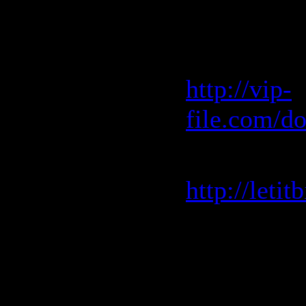
Vip-File 
http://vip-
file.com/d
Letitbit 
http://leti
Rapidshar
http://rap
http://rap