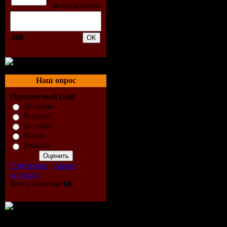
придумать,
кредита. О
200
Паула — а
преддверии
Наш опрос
которую о
Оцените мой сайт
Отлично
Хорошо
идеальная,
Неплохо
Плохо
она теряет
Ужасно
вернуть ее
Результаты
|
Архив
опросов
Всего ответов:
68
IMDB Rat