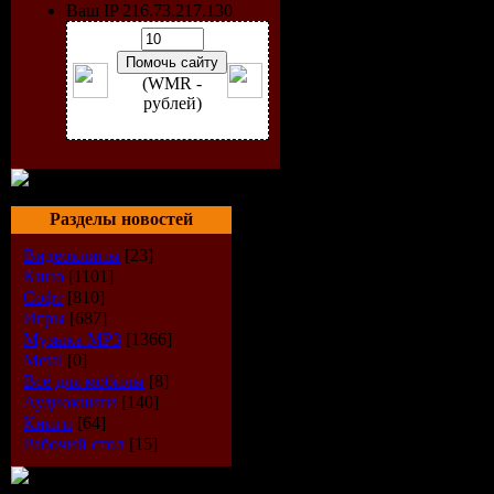
Ваш IP 216.73.217.130
(WMR -
рублей)
Разделы новостей
Видеоклипы
[23]
Кино
[1101]
Софт
[810]
Игры
[687]
Музыка МР3
[1366]
Metal
[0]
Всё для мобилы
[8]
Аудиокниги
[140]
Книги
[64]
Рабочий стол
[15]
Название