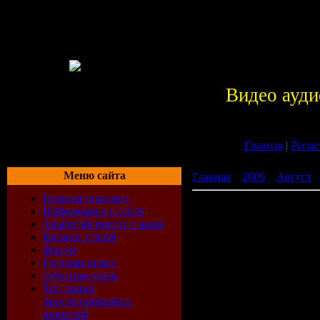
Видео ауди
Главная
|
Регис
Меню сайта
Главная
»
2009
»
Август
»
Главная страница
Музыка в ожидании / Mus
Информация о сайте
Заработай вместе с нами
Каталог статей
Форум
Гостевая книга
Обратная связь
Топ самых
просматриваемых
новостей