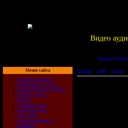
Видео ауди
Главная
|
Регис
Меню сайта
Главная
»
2009
»
Август
»
Главная страница
Братья (8 серий из 8) (2
Информация о сайте
Заработай вместе с нами
Каталог статей
Форум
Гостевая книга
Обратная связь
Топ самых
просматриваемых
новостей