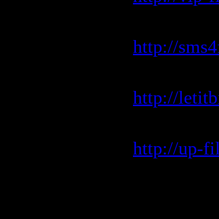
Sms4file.
http://sms
Letitbit.n
http://leti
Up-file.c
http://up-
Rapidshar
http://rap