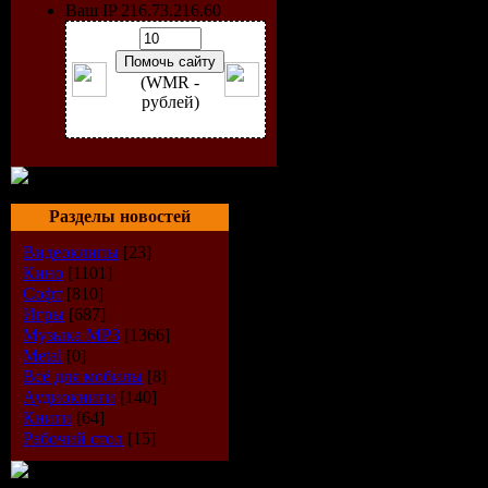
Ваш IP 216.73.216.60
(WMR -
рублей)
Разделы новостей
Видеоклипы
[23]
Кино
[1101]
Софт
[810]
Игры
[687]
Музыка МР3
[1366]
Metal
[0]
Всё для мобилы
[8]
Аудиокниги
[140]
Информац
Книги
[64]
Рабочий стол
[15]
Название