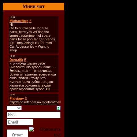
Оригинал
Мини-чат
Год выход
Жанр:
Ком
Режиссер:
В ролях:
С
Фуад Осма
Латышева,
О фильме
В жизни о
происходит