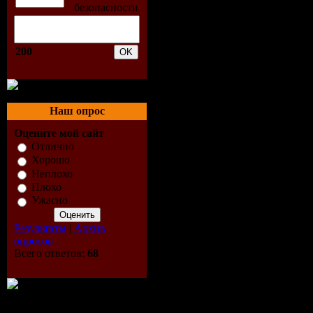
есть три в
возлюбленн
200
красавица 
Наш опрос
хвастун, б
Оцените мой сайт
нелепые с
Отлично
Хорошо
депутат Го
Неплохо
Плохо
Ужасно
недавно пр
Результаты
|
Архив
про друга.
опросов
Всего ответов:
68
единодушно
повод для 