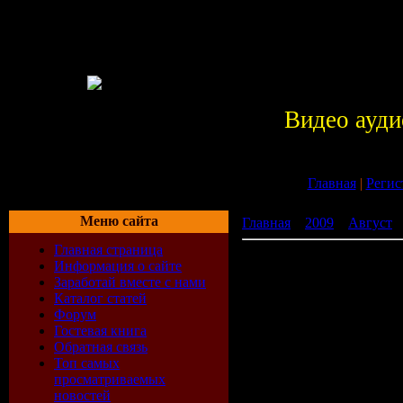
Видео ауди
Главная
|
Регис
Меню сайта
Главная
»
2009
»
Август
»
Главная страница
Сердцеедки / Heartbreake
Информация о сайте
Заработай вместе с нами
Каталог статей
Форум
Гостевая книга
Обратная связь
Топ самых
просматриваемых
новостей