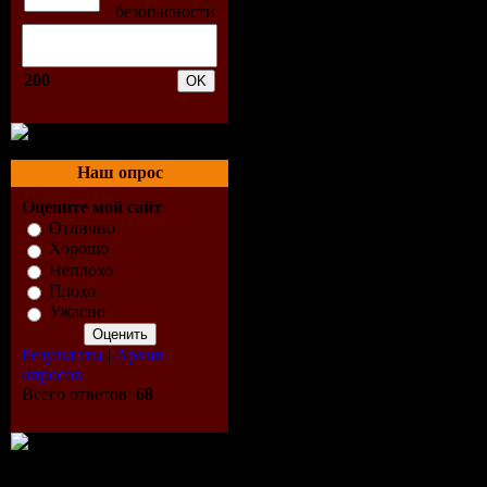
Sharingmat
200
О фильме
Очаровате
Наш опрос
ученица (
Оцените мой сайт
Отлично
матери уча
Хорошо
Неплохо
передала П
Плохо
Ужасно
мошенниче
Результаты
|
Архив
опросов
мнению, —
Всего ответов:
68
помощи му