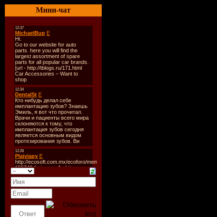
Название
Мини-чат
Оригинал
Год выхо
Жанр:
Ком
Режиссер
В ролях:
Джейсон Л
Данн, Хул
Кол-во C
Залито н