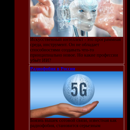
го
т
Искусственный интеллект - это программная
 в
среда, инструмент. Он не обладает
способностями создавать что-то
принципиально новое. Но какие профессии
ая
убьёт ИИ?
у,
яя
Радиофобия в России
 то
Боязнь вышек сотовой связи, известная как
радиофобия, становится серьезным