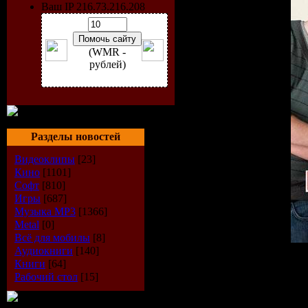
Ваш IP 216.73.216.208
(WMR -
рублей)
Разделы новостей
Видеоклипы
[23]
Кино
[1101]
Софт
[810]
Игры
[687]
Музыка МР3
[1366]
Metal
[0]
Всё для мобилы
[8]
Аудиокниги
[140]
Информация о фильме
Книги
[64]
Название
: Приколисты
Рабочий стол
[15]
Оригинальное название
Год выхода:
2009