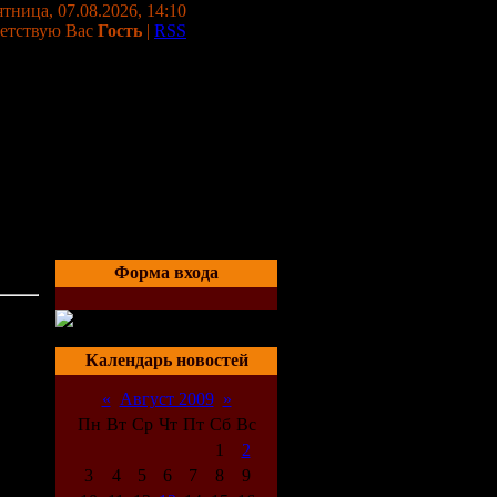
тница, 07.08.2026, 14:10
етствую Вас
Гость
|
RSS
Форма входа
13:13
Календарь новостей
«
Август 2009
»
Пн
Вт
Ср
Чт
Пт
Сб
Вс
1
2
3
4
5
6
7
8
9