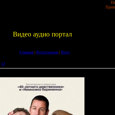
Пя
Прив
Видео аудио портал
Главная
|
Регистрация
|
Вход
13
» Приколисты / Funny People (2009) TS
e (2009) TS