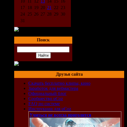
10
11
12
13
14
15
16
17
18
19
20
21
22
23
24
25
26
27
28
29
30
31
Поиск
Друзья сайта
Скачать бесплатно клипы, кино
Заработок для вебмастера
Официальный блог
Сообщество uCoz
FAQ по системе
Инструкции для uCoz
Учиться не всегда пригодится