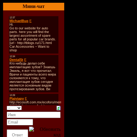
Жанр
: комедия, драма
Мини-чат
Режиссер
: Джудд Апатоу
В ролях:
Адам Сэндлер, 
Шварцман, Обри Плаза, 
О фильме:
Джордж Саймонс — очень
неизлечимое заболевание
большие надежды, старает
комедийный образ. Однак
Однажды ночью, когда о
помощником, объявлять е
дружба. Джордж учит, ка
чтобы облегчить его учас
подруга Лаура вернулась
важное в его жизни, что
IMDB
7.5/10 (7,969 votes)
Выпущено
: США, Univers
Продолжительность
: 02
Озвучивание
: Дублиров
Файл
Формат:
AVI (XviD)
Качество
: TS