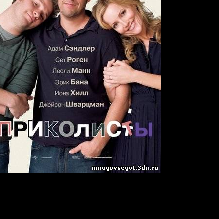
:
Funny People