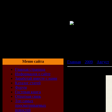
Меню сайта
Главная
»
2009
»
Август
»
Главная страница
Приколисты / Funny Peopl
Информация о сайте
Заработай вместе с нами
Каталог статей
Форум
Гостевая книга
Обратная связь
Топ самых
просматриваемых
новостей