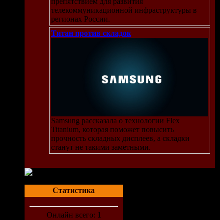
препятствием для развития
телекоммуникационной инфраструктуры в
регионах России.
Титан против складок
Samsung рассказала о технологии Flex
Titanium, которая поможет повысить
прочность складных дисплеев, а складки
станут не такими заметными.
Статистика
Онлайн всего:
1