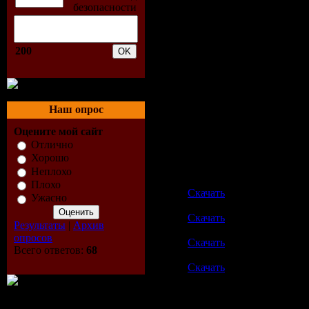
Видео
: 1259 kb/s, 704x36
Аудио
: MP3, 128 kb/s (2 c
Размер
: 1,397 MB
200
Скриншоты:
Наш опрос
Оцените мой сайт
Отлично
Скачать
Приколисты / F
Хорошо
Одним файлом
Неплохо
Зеркало letitbit.net
Плохо
Скачать
Ужасно
Зеркало vip-file.com
Скачать
Результаты
|
Архив
Зеркало sms4file.com
опросов
Скачать
Всего ответов:
68
Зеркало up-file.com
Скачать
Скачать|Download Зерк
http://rapidshare.com/files