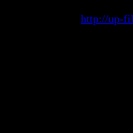
Up-file.c
http://up-
Rapidshar
http://rap
http://rap
http://rap
http://rap
http://rap
http://rap
http://rap