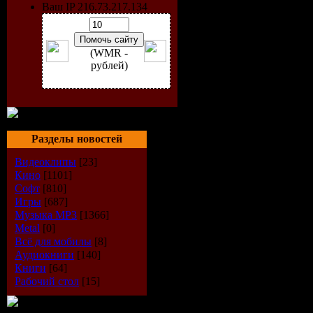
Ваш IP 216.73.217.134
(WMR -
рублей)
Разделы новостей
Видеоклипы
[23]
Кино
[1101]
Софт
[810]
Игры
[687]
Музыка МР3
[1366]
Metal
[0]
Всё для мобилы
[8]
Аудиокниги
[140]
Информац
Книги
[64]
Рабочий стол
[15]
Название