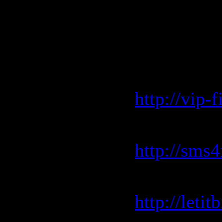
Скачать: 
Vip-file.
http://vip
Sms4file.
http://sms
Letitbit.n
http://leti