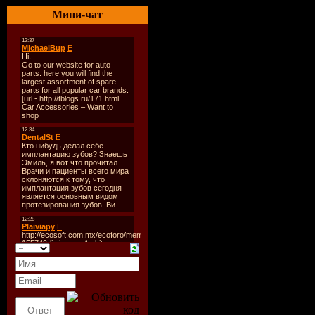
Оригинал
Мини-чат
Год выход
Жанр:
три
Режиссер:
В ролях:
К
Дэйли, Ли
О`Харе
О фильме
Офицер ЦР
правительс