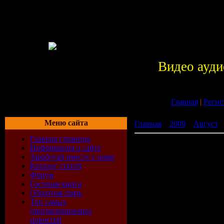
Видео ауди
Главная
|
Регис
Меню сайта
Главная
»
2009
»
Август
»
Главная страница
Ничего личного / Duplic
Информация о сайте
Заработай вместе с нами
Каталог статей
Форум
Гостевая книга
Обратная связь
Топ самых
просматриваемых
новостей