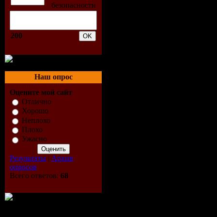
бушующей
корпорация
200
благососто
Наш опрос
— промышл
Оцените мой сайт
Гарсика —
Отлично
Хорошо
повышения 
Неплохо
Плохо
Ужасно
Клэр и Рэ
Результаты
|
Архив
другу. И х
опросов
Всего ответов:
68
честолюби
собственн