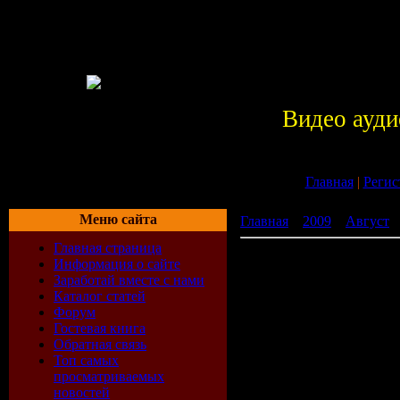
Видео ауди
Главная
|
Регис
Меню сайта
Главная
»
2009
»
Август
»
Главная страница
Водный мир / Waterworl
Информация о сайте
Заработай вместе с нами
Каталог статей
Форум
Гостевая книга
Обратная связь
Топ самых
просматриваемых
новостей