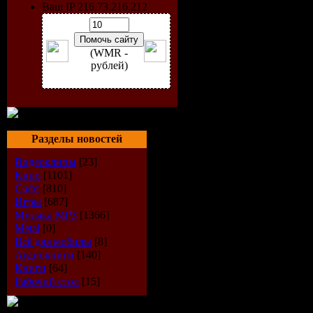
Ваш IP 216.73.216.212
(WMR -
рублей)
Разделы новостей
Видеоклипы
[23]
Кино
[1101]
Софт
[810]
Игры
[687]
Музыка МР3
[1366]
Metal
[0]
Всё для мобилы
[8]
Аудиокниги
[140]
Книги
[64]
Рабочий стол
[15]
Название