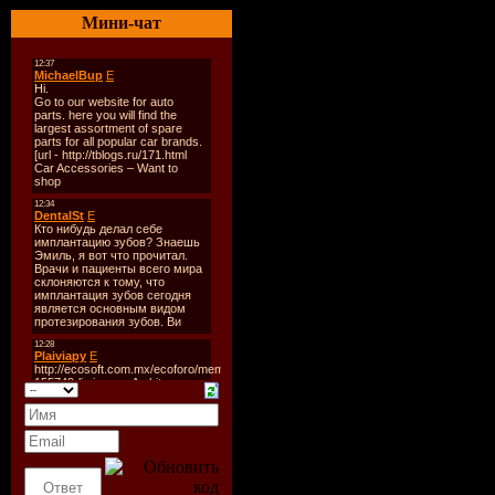
Оригинал
Мини-чат
Год выпус
Жанр:
При
Режиссер:
В ролях:
К
Майкл Джи
Джек Блэк
Шимоно
О фильме
Авторы по