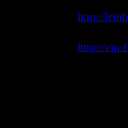
Letitbit 
http://let
Vip-File 
http://vip
Rapidshar
http://rap
http://rap
http://rap
http://rap