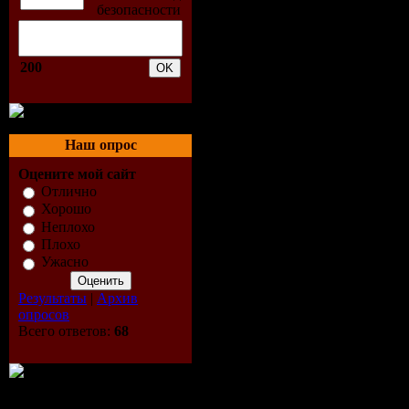
на воде, г
\"Коптиль
200
внутренне
Костнер пл
Наш опрос
Оцените мой сайт
одно — вс
Отлично
Хорошо
девочка с 
Неплохо
Плохо
Ужасно
указан это
Результаты
|
Архив
опросов
Выпущен
Всего ответов:
68
Film Corpo