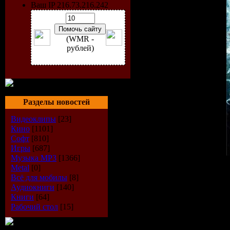
Ваш IP 216.73.216.242
(WMR -
рублей)
Разделы новостей
Видеоклипы
[23]
Кино
[1101]
Софт
[810]
Игры
[687]
Музыка МР3
[1366]
Metal
[0]
Wolfenstein Мультиплее
Всё для мобилы
[8]
Действие будет происхо
Аудиокниги
[140]
Игрокам предстоит сыграт
Книги
[64]
сражаться с солдатами,
Рабочий стол
[15]
учеными для порабощения
придется это исследоват