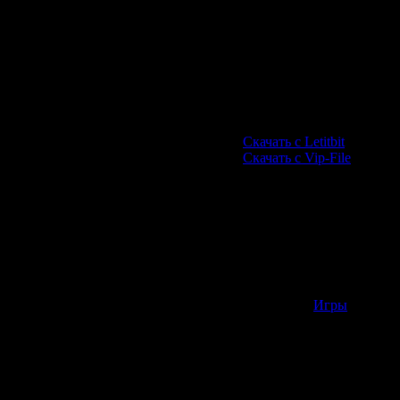
Скачать Wolfenstein Му
Скачать с Letitbit
Скачать с Vip-File
http://rapidshare.com/files
http://rapidshare.com/files
http://rapidshare.com/files
http://rapidshare.com/files
http://rapidshare.com/files
http://rapidshare.com/files
http://rapidshare.com/files
Категория:
Игры
| Просмо
Всего комментариев:
0
Добавлять ком