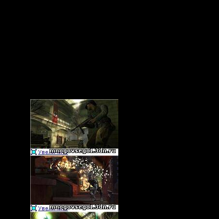
ное соединение.
ein представлена бета-версия только сетевой игры. Дема полнос
ановки (после скачивания открываем Wolf2MP.exe и играем).
гру, выбираем "Создание пользователя" и жмем на "Учетная запи
, после чего будет доступно создание сервера (для локальной с
окальная сеть).
 консоль в игре (для игры в интернете) надо нажать ctrl+alt+~