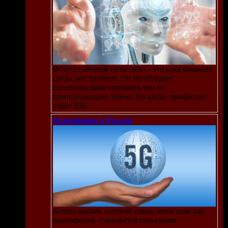
Искусственный интеллект - это программная
среда, инструмент. Он не обладает
способностями создавать что-то
принципиально новое. Но какие профессии
убьёт ИИ?
Радиофобия в России
Боязнь вышек сотовой связи, известная как
радиофобия, становится серьезным