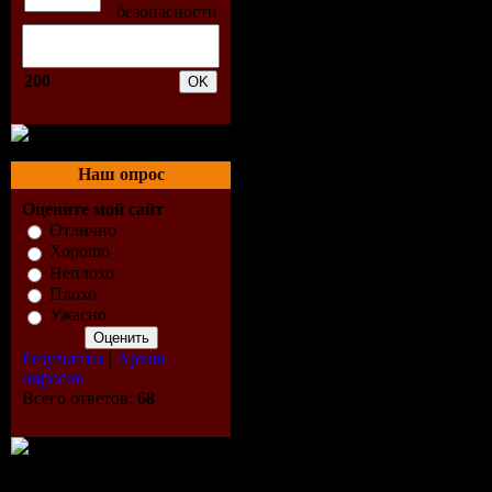
* Интернет: широкополос
Доп. информация:
В данной версии Wolfenst
рабочая и не требует уст
200
Для того, чтобы начать и
для индивидуальной игры"
и поиск серверов (тоже л
Наш опрос
Внимание:
чтобы открыть
(тильда).
Оцените мой сайт
Отлично
Хорошо
Неплохо
Плохо
Ужасно
Результаты
|
Архив
опросов
Всего ответов:
68