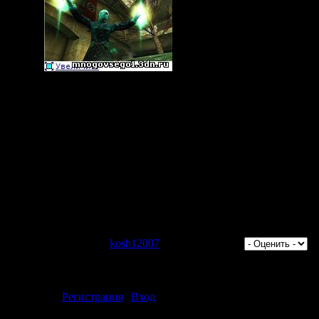
льтиплеерная бета-версия (2009/RUS/ENG/Stealed) :
/263184238/Wolf.part1.rar
/263184288/Wolf.part2.rar
/263184345/Wolf.part3.rar
/263184398/Wolf.part4.rar
/263184465/Wolf.part5.rar
/263184521/Wolf.part6.rar
/263184557/Wolf.part7.rar
тров: 1310 | Добавил:
kosh12007
| Рейтинг: 3.0/1 |
ментарии могут только зарегистрированные пользователи.
[
Регистрация
|
Вход
]