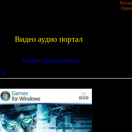
Воскре
Прив
Видео аудио портал
Главная
|
Регистрация
|
Вход
21
» Wolfenstein Мультиплеерная бета-версия (2009/RUS/ENG/Ste
ая бета-версия (2009/RUS/ENG/Stealed)