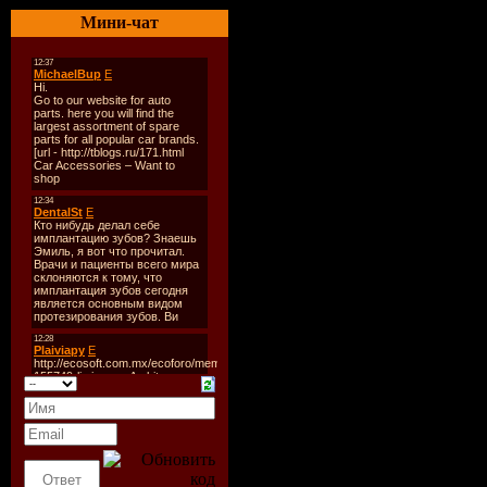
военную машину. В игру б
Мини-чат
Разработчики обещают ра
ассортимент миссий связ
оружием и "сверхъестест
Год выпуска:
2009
Жанр:
Action (Shooter) / 
Разработчик:
Raven Soft
Издательство:
Activision
Платформа:
PC
Тип издания:
beta/demo
Язык интерфейса:
русс
Таблэтка:
Не требуется
Размер:
597 MB
Системные требования:
* Операционная система:
поддерживаются);
* Версия DirectX: DirectX
* Процессор: Intel Penti
* Оперативная память: 1 
* Видеокарта: 256МБ Gef
* Звуковая карта: 100% со
* Жесткий диск: 8 ГБ (П
* Привод: DVD-ROM;