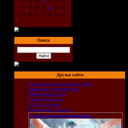
10
11
12
13
14
15
16
17
18
19
20
21
22
23
24
25
26
27
28
29
30
31
Поиск
Друзья сайта
Скачать бесплатно клипы, кино
Заработок для вебмастера
Официальный блог
Сообщество uCoz
ые.
FAQ по системе
Инструкции для uCoz
ими
Учиться не всегда пригодится
Вам
кую