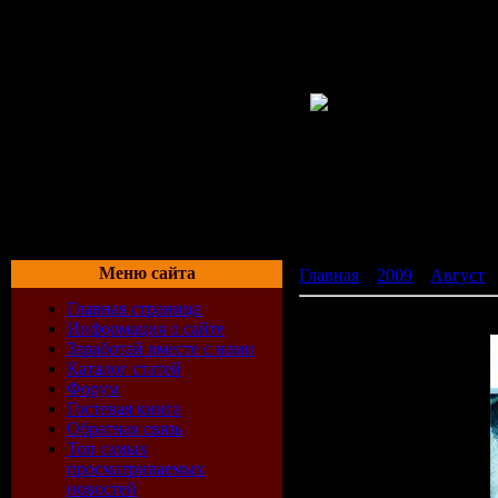
Меню сайта
Главная
»
2009
»
Август
»
Главная страница
Wolfenstein Мультиплеерн
Информация о сайте
Заработай вместе с нами
Каталог статей
Форум
Гостевая книга
Обратная связь
Топ самых
просматриваемых
новостей