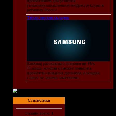
препятствием для развития
телекоммуникационной инфраструктуры в
регионах России.
тью
Титан против складок
сь
ети)
Samsung рассказала о технологии Flex
Titanium, которая поможет повысить
прочность складных дисплеев, а складки
станут не такими заметными.
Статистика
Онлайн всего:
1