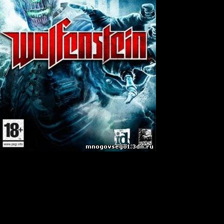
рная бета-версия (2009/RUS/ENG/Stealed)
дить во время Второй Мировой Войны, но все события выдуманн
ь за BJ Blazkowicz агента OSA. Играя за агента, вам придется
 потусторонними существами и монстрами, созданными нацистск
 мира. К вашим услугам также будут параллельное измерение. 
ь, а также вместе с повстанческими силами уничтожить нацистс