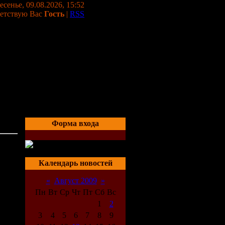
сенье, 09.08.2026, 15:52
етствую Вас
Гость
|
RSS
Форма входа
aled)
15:26
Календарь новостей
«
Август 2009
»
Пн
Вт
Ср
Чт
Пт
Сб
Вс
1
2
3
4
5
6
7
8
9