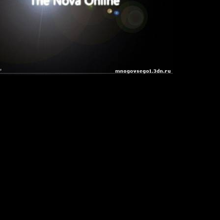
– 4290 год, огромный густонаселенный трехмерный мир из десят
енный планетами, астероидами, космическими станциями и
одных и рукотворных объектов. Почти все звездные системы
зеркальными аномалиями, позволяющими жителям вселенной
. Каждый игрок выступает в роли капитана космического кораб
 характеристики через разнообразные военные и мирные виды
ак в команде, так и индивидуально.
e,
novaonline.ru
r (Space) / Online-only
кий