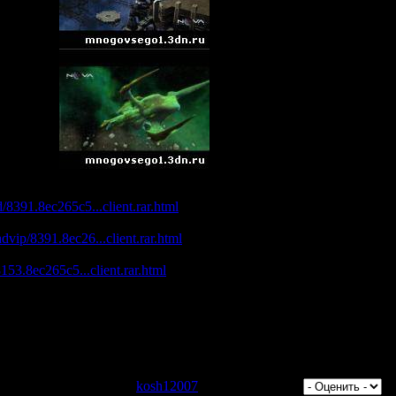
009/Rus) одним файлом
d/8391.8ec265c5...client.rar.html
dvip/8391.8ec26...client.rar.html
8153.8ec265c5...client.rar.html
/263595347/nova_client_setup.part1.rar
/263595351/nova_client_setup.part2.rar
/263595349/nova_client_setup.part3.rar
/263595345/nova_client_setup.part4.rar
/263595350/nova_client_setup.part5.rar
тров: 1064 | Добавил:
kosh12007
| Рейтинг: 0.0/0 |