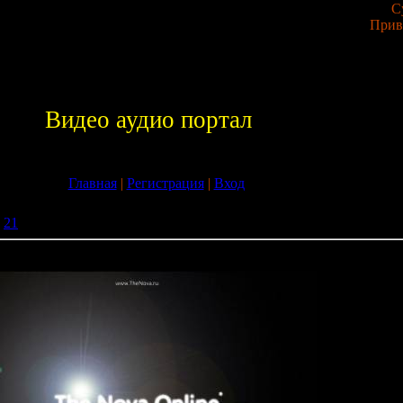
С
Прив
Видео аудио портал
Главная
|
Регистрация
|
Вход
21
» Nova Online (2009/Rus)