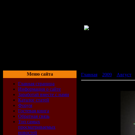
Меню сайта
Главная
»
2009
»
Август
»
Главная страница
Nova Online (2009/Rus)
Информация о сайте
Заработай вместе с нами
Каталог статей
Форум
Гостевая книга
Обратная связь
Топ самых
просматриваемых
новостей