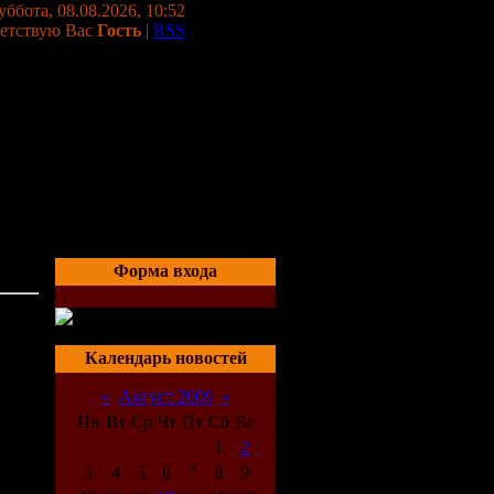
уббота, 08.08.2026, 10:52
етствую Вас
Гость
|
RSS
Форма входа
15:26
Календарь новостей
«
Август 2009
»
Пн
Вт
Ср
Чт
Пт
Сб
Вс
1
2
3
4
5
6
7
8
9