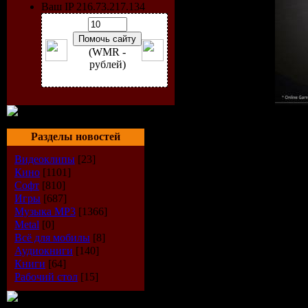
Ваш IP 216.73.217.134
(WMR -
рублей)
Время и место действия 
звездных систем, наполн
Разделы новостей
множеством других прир
Видеоклипы
[23]
соединены загадочными 
перемещаться между ними
Кино
[1101]
развивает свои навыки и
Софт
[810]
деятельности, действуя к
Игры
[687]
Музыка МР3
[1366]
Size: 937.13 Mb, Rus, Fre
Metal
[0]
Жанр:
MMORPG / Simulato
Всё для мобилы
[8]
Год выхода:
2009
Аудиокниги
[140]
Разработчик:
OG Games
Книги
[64]
Издатель:
OG Games
Рабочий стол
[15]
Язык интерфейса:
Русс
Платформа:
PC
Таблетка:
не требуется