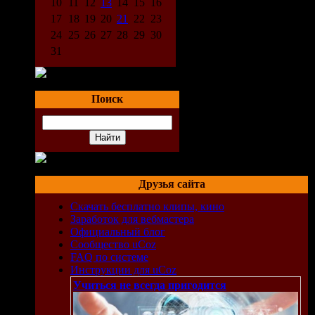
10
11
12
13
14
15
16
17
18
19
20
21
22
23
24
25
26
27
28
29
30
31
Поиск
ков
ля и
Друзья сайта
Скачать бесплатно клипы, кино
Заработок для вебмастера
Официальный блог
Сообщество uCoz
FAQ по системе
Инструкции для uCoz
Учиться не всегда пригодится