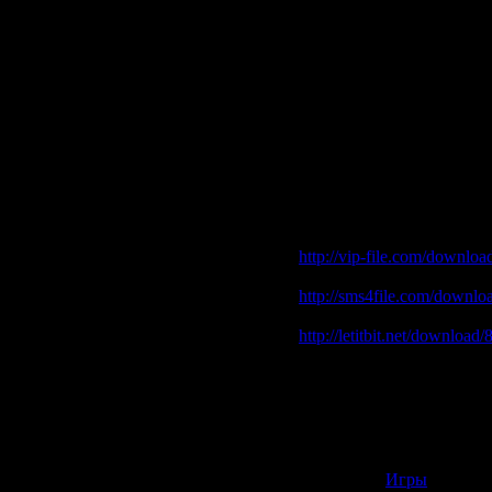
Скачать Nova Online (2
http://vip-file.com/downloa
зеркало
http://sms4file.com/downloa
зеркало
http://letitbit.net/download/
rapidshare.com
http://rapidshare.com/files
http://rapidshare.com/files
http://rapidshare.com/files
http://rapidshare.com/files
http://rapidshare.com/files
Категория:
Игры
| Просмо