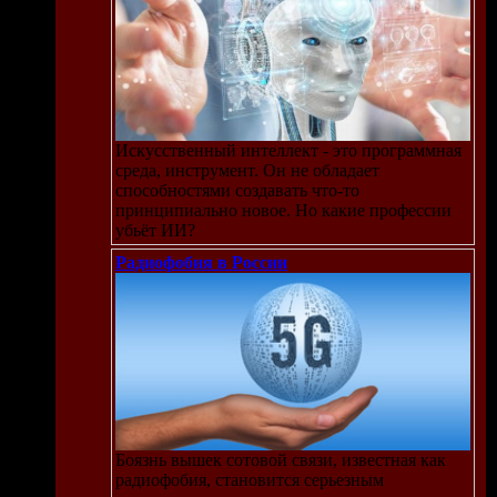
еров
алов
Искусственный интеллект - это программная
 что
среда, инструмент. Он не обладает
способностями создавать что-то
принципиально новое. Но какие профессии
убьёт ИИ?
Радиофобия в России
ами
дился
Боязнь вышек сотовой связи, известная как
радиофобия, становится серьезным