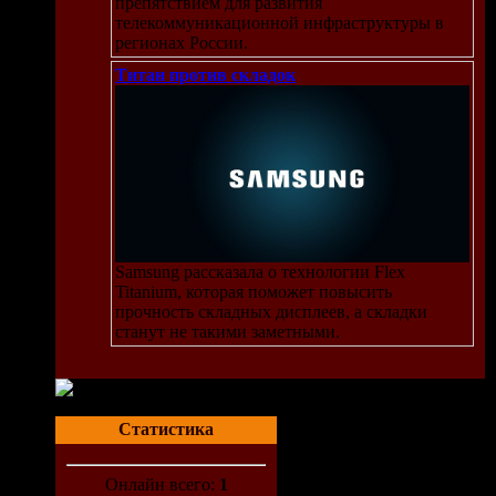
препятствием для развития
телекоммуникационной инфраструктуры в
регионах России.
Титан против складок
Samsung рассказала о технологии Flex
Titanium, которая поможет повысить
прочность складных дисплеев, а складки
станут не такими заметными.
Статистика
Онлайн всего:
1