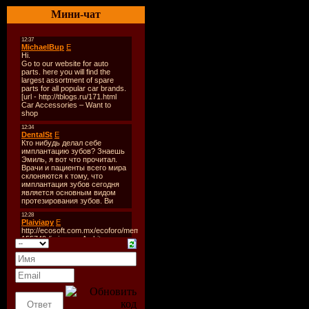
Мини-чат
Особенности игры:
* Слияние классической 
жанра MMORPG описываетс
* Физическая модель вза
* Адаптивная система уп
* Единый онлайновый ми
* Оригинальная система 
он не будет похож ни на 
* Множество захватываю
всему миру
* Богатые возможности д
баталии и сражения на а
* Неповторимая атмосфера
* Развитие в игре строит
исключающем прокачку в
* Ярко выраженный соре
Механика игры стимулир
* Расы и фракции. Нет с
конфликта. Игрок может 
– человеком, зоком или 
Системные требования:
* Процессор: Intel Core 2
* Оперативная память: 2