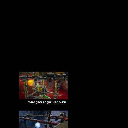
600 или Radeon X2600 с 256 МБ видеопамяти
имая с DirectX 9.0
 128 килобит/сек
свободного пространства
е:
иент.
а официальном сайте игры
e: