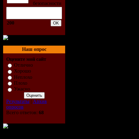
* Видеокарта: GeForce 8
* Звуковая карта: совмест
* Сетевое подключение -
* Жесткий диск: от 6ГБ 
200
Инструкция по установк
1. Установить игровой кл
2. Зарегистрироваться н
Наш опрос
Видео:
Оцените мой сайт
Скриншоты Nova Onlin
Отлично
Хорошо
Неплохо
Плохо
Ужасно
Результаты
|
Архив
опросов
Всего ответов:
68