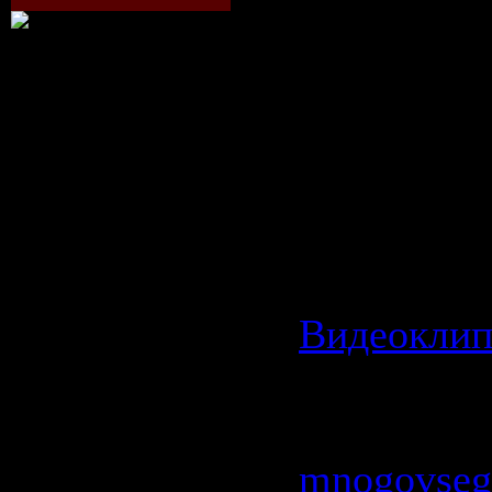
160Kbps
Продолжит
00:03:47
Размер фай
MB
Категория:
Видеокли
Просмотров
Добавил:
mnogovseg