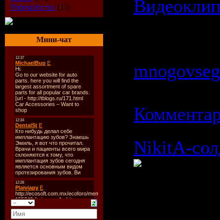
Видеокли
Рабочий стол
[15]
Просмотров
Мини-чат
Добавил:
mnogovseg
16.02.2009
Комментар
NikitA-сол
Исполните
Композици