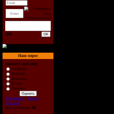
Жанр: PO
Формат ви
Windows M
Video
200
Video: Wi
Media Vide
Наш опрос
Оцените мой сайт
720x576 (4
Отлично
Хорошо
25.00fps 1
Неплохо
Плохо
Audio: Wi
Ужасно
Media Aud
Результаты
|
Архив
опросов
Всего ответов:
68
44100Hz st