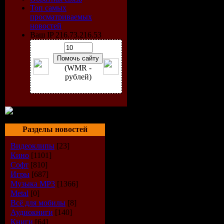
640 X 336
Топ самых
просматриваемых
Время: 04:
новостей
Ваш IP 216.73.216.53
Размер: 4
(WMR -
Жанр: Pow
рублей)
Формат ви
Разрешени
Разделы новостей
640 X 336
Видеоклипы
[23]
Кино
[1101]
Режим: Ст
Софт
[810]
Игры
[687]
Битрейт: 3
Музыка МР3
[1366]
Metal
[0]
Категория:
Всё для мобилы
[8]
Аудиокниги
[140]
Книги
[64]