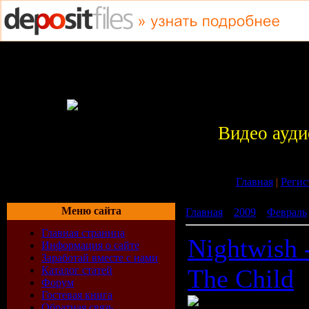
Видео ауди
Главная
|
Регис
Меню сайта
Главная
»
2009
»
Февраль
Главная страница
Nightwish 
Информация о сайте
Заработай вместе с нами
Каталог статей
The Child
Форум
Гостевая книга
Обратная связь