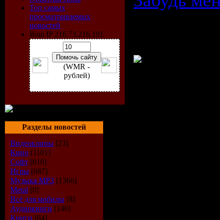
Забудь ме
Топ самых
просматриваемых
новостей
Ваш IP 216.73.216.191
(WMR -
рублей)
Время: 04:
Разделы новостей
Размер: 9
Видеоклипы
[23]
Кино
[1101]
Жанр: Pop
Софт
[810]
Игры
[687]
Формат ви
Музыка МР3
[1366]
Metal
[0]
FLV
Всё для мобилы
[8]
Аудиокниги
[140]
Книги
[64]