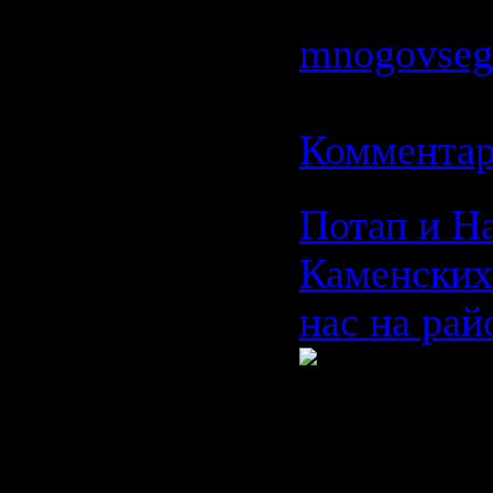
| Добавил:
mnogovseg
Дата:
19.0
Комментар
Потап и Н
Каменских
нас на рай
Время: 03:
Размер: 6