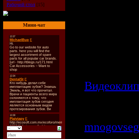
Разрешени
Рабочий стол
[15]
клипа: 320
Мини-чат
Режим: Ст
Категория:
Видеокли
Просмотро
| Добавил:
mnogovseg