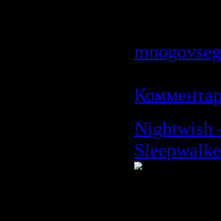
Просмотро
| Добавил:
mnogovseg
Дата:
19.0
Комментар
Nightwish 
Sleepwalke
Время: 03: