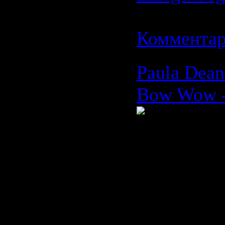
Дата:
19.0
Комментар
Paula Dean
Bow Wow -
Время: 03:
Размер: 4
Жанр: Pow
Metal