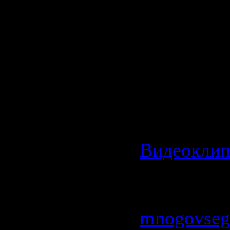
Разрешени
клипа: 35
Режим: Ст
Битрейт: 1
Категория:
Видеокли
Просмотро
| Добавил:
mnogovseg