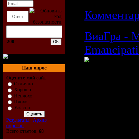
Дата:
19.0
Комментар
ВиаГра - 
200
Emancipat
Наш опрос
Оцените мой сайт
Время: 04:
Отлично
Хорошо
Размер: 6
Неплохо
Плохо
Жанр: Pop
Ужасно
Формат ви
Результаты
|
Архив
опросов
Всего ответов:
68
AVI