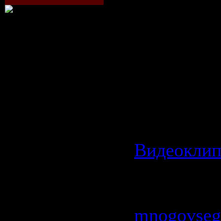
Разрешени
клипа: 696
Режим: Ст
Битрейт: 1
Категория:
Видеокли
Просмотро
| Добавил:
mnogovseg