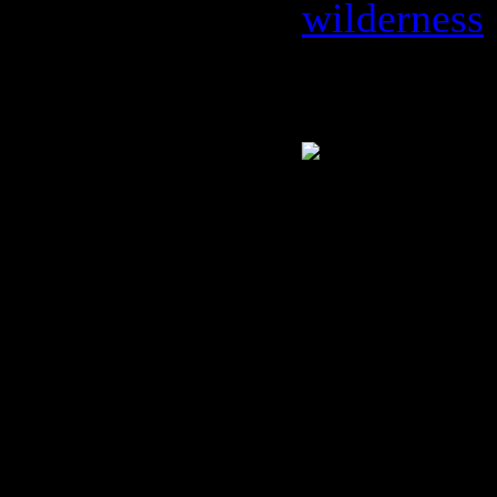
wilderness
Время: 04:
Размер: 3
Жанр: Pow
Metal
Формат ви
MPG