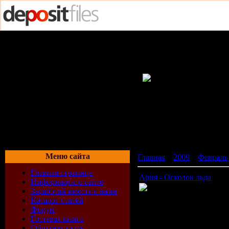
Меню сайта
Главная
»
2009
»
Февраль
Главная страница
Ария - Осколок льда
Информация о сайте
Заработай вместе с нами
Каталог статей
Время: 05:21
Форум
Размер: 47 MB
Гостевая книга
Жанр: рок
Обратная связь