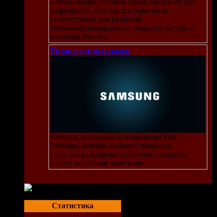
Боязнь вышек сотовой связи, известная как
радиофобия, становится серьезным
препятствием для развития
телекоммуникационной инфраструктуры в
регионах России.
Титан против складок
Samsung рассказала о технологии Flex
Titanium, которая поможет повысить
прочность складных дисплеев, а складки
станут не такими заметными.
Статистика