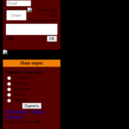
200
Наш опрос
Оцените мой сайт
Отлично
Хорошо
Неплохо
Плохо
Ужасно
Результаты
|
Архив
опросов
Всего ответов:
68