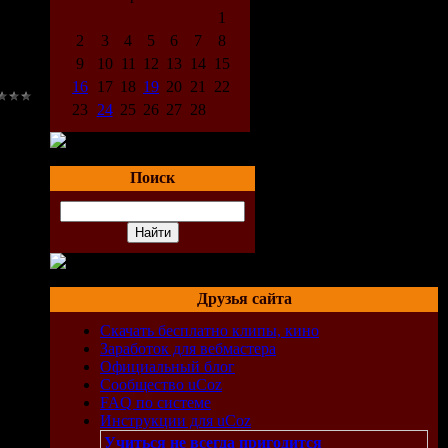
1
2
3
4
5
6
7
8
9
10
11
12
13
14
15
16
17
18
19
20
21
22
23
24
25
26
27
28
Поиск
Друзья сайта
Скачать бесплатно клипы, кино
Заработок для вебмастера
Официальный блог
Сообщество uCoz
FAQ по системе
Инструкции для uCoz
Учиться не всегда пригодится