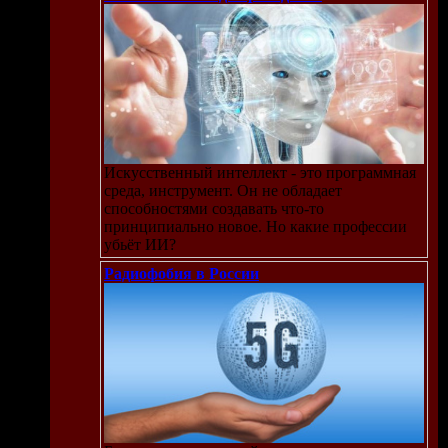
Искусственный интеллект - это программная
среда, инструмент. Он не обладает
способностями создавать что-то
принципиально новое. Но какие профессии
убьёт ИИ?
Радиофобия в России