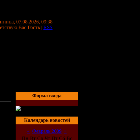
тница, 07.08.2026, 09:38
етствую Вас
Гость
|
RSS
Форма входа
Календарь новостей
«
Февраль 2009
»
Пн
Вт
Ср
Чт
Пт
Сб
Вс