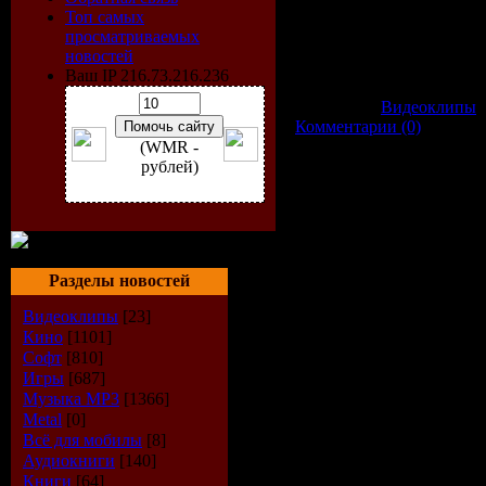
Формат видео: AVI
Топ самых
Разрешение клипа: 528 X
просматриваемых
Режим: Стерео
новостей
Битрейт: 128 kb/s
Ваш IP 216.73.216.236
Категория:
Видеоклипы
|
Комментарии (0)
(WMR -
рублей)
Разделы новостей
Видеоклипы
[23]
Кино
[1101]
Софт
[810]
Игры
[687]
Музыка МР3
[1366]
Metal
[0]
Всё для мобилы
[8]
Аудиокниги
[140]
Книги
[64]